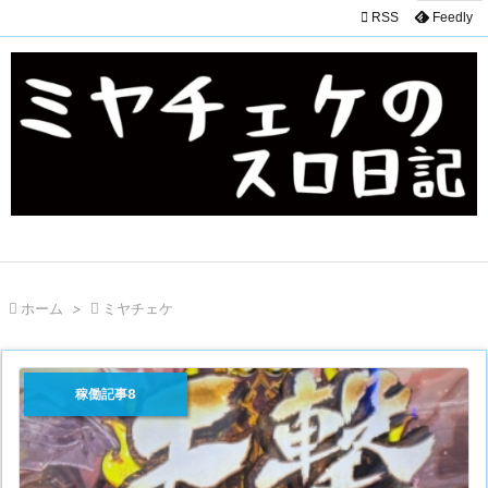

RSS
Feedly

ホーム
>

ミヤチェケ
稼働記事8