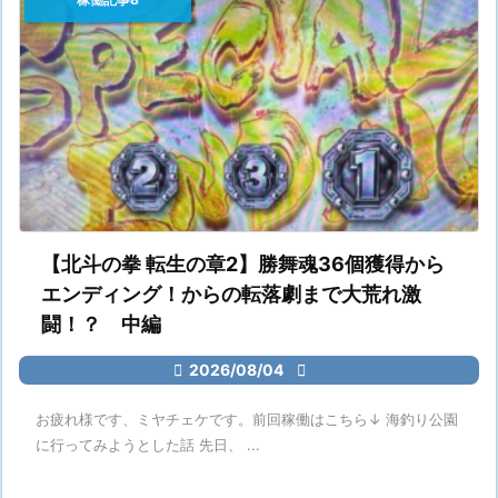
【北斗の拳 転生の章2】勝舞魂36個獲得から
エンディング！からの転落劇まで大荒れ激
闘！？ 中編

2026/08/04

お疲れ様です、ミヤチェケです。前回稼働はこちら↓ 海釣り公園
に行ってみようとした話 先日、 ...