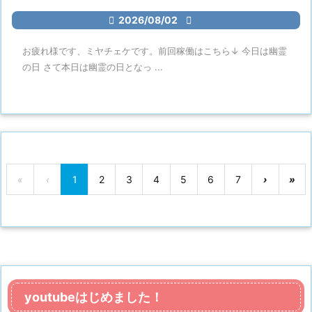

2026/08/02

お疲れ様です、ミヤチェケです。前回稼働はこちら↓ 今日は幽霊
の日 さて本日は幽霊の日となっ ...
«
‹
1
2
3
4
5
6
7
›
»
youtubeはじめました！