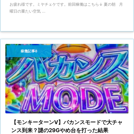
お疲れ様です。ミヤチェケです。前回稼働はこちら↓ 夏の朝 月
曜日の重たい空気 ...
稼働記事8
【モンキーターンV】バカンスモードで大チャ
ンス到来？謎の29Gやめ台を打った結果