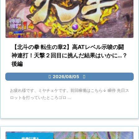
【北斗の拳 転生の章2】高ATレベル示唆の闘
神連打！天撃２回目に挑んだ結果はいかに…？
後編

2026/08/05

お疲れ様です、ミヤチェケです。前回稼働はこちら↓ 瞬停 先日ス
ロットを打っていたところゴロ ...
稼働記事8