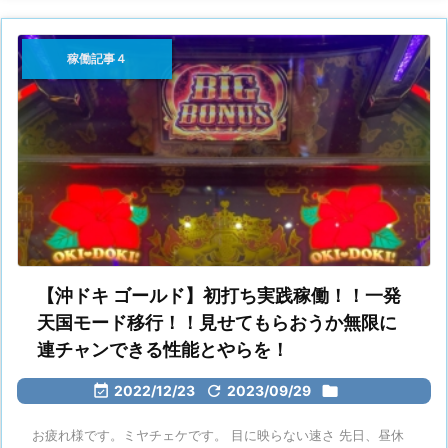
稼働記事４
【沖ドキ ゴールド】初打ち実践稼働！！一発
天国モード移行！！見せてもらおうか無限に
連チャンできる性能とやらを！

2022/12/23

2023/09/29

お疲れ様です。ミヤチェケです。 目に映らない速さ 先日、昼休