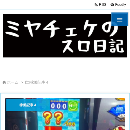

Feedly
RSS


ホーム
>

稼働記事４
稼働記事４