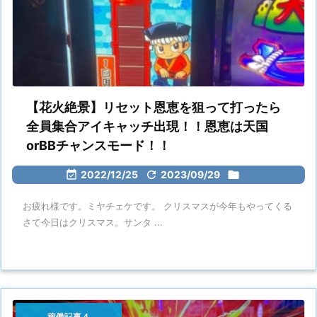
【花火絶景】リセット恩恵を狙って打ったら
全員集合アイキャッチ出現！！恩恵は天国
orBBチャンスモード！！

2022/12/25

2023/09/29

お疲れ様です。ミヤチェケです。 クリスマスが今年もやってくる
さて今日はクリスマス。サンタ ...
稼働記事４