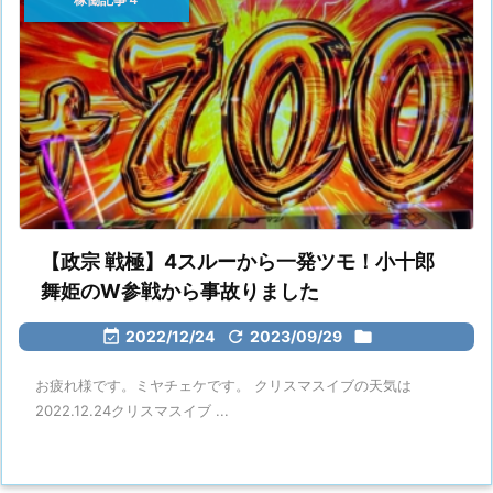
【政宗 戦極】4スルーから一発ツモ！小十郎
舞姫のW参戦から事故りました

2022/12/24

2023/09/29

お疲れ様です。ミヤチェケです。 クリスマスイブの天気は
2022.12.24クリスマスイブ ...