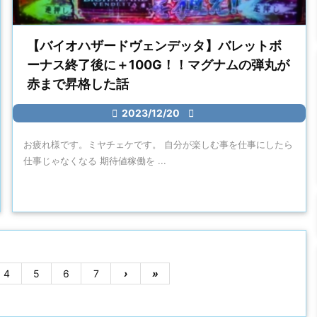
【バイオハザードヴェンデッタ】バレットボ
ーナス終了後に＋100G！！マグナムの弾丸が
赤まで昇格した話

2023/12/20

お疲れ様です。ミヤチェケです。 自分が楽しむ事を仕事にしたら
仕事じゃなくなる 期待値稼働を ...
4
5
6
7
›
»