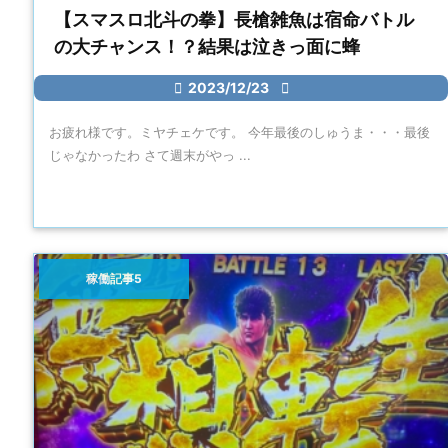
【スマスロ北斗の拳】長槍雑魚は宿命バトル
の大チャンス！？結果は泣きっ面に蜂

2023/12/23

お疲れ様です。ミヤチェケです。 今年最後のしゅうま・・・最後
じゃなかったわ さて週末がやっ ...
稼働記事5