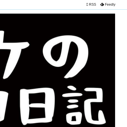

RSS
Feedly