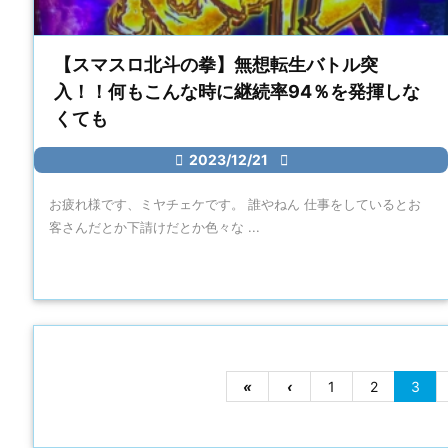
【スマスロ北斗の拳】無想転生バトル突
入！！何もこんな時に継続率94％を発揮しな
くても

2023/12/21

お疲れ様です、ミヤチェケです。 誰やねん 仕事をしているとお
客さんだとか下請けだとか色々な ...
«
‹
1
2
3