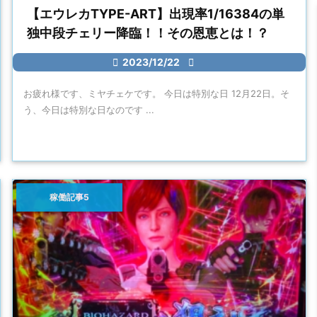
【エウレカTYPE-ART】出現率1/16384の単
独中段チェリー降臨！！その恩恵とは！？

2023/12/22

お疲れ様です、ミヤチェケです。 今日は特別な日 12月22日。そ
う、今日は特別な日なのです ...
稼働記事5