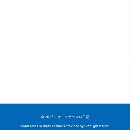
©
2026
ミヤチェケのスロ日記
WordPress Luxeritas Theme is provided by "
Thought is free
".