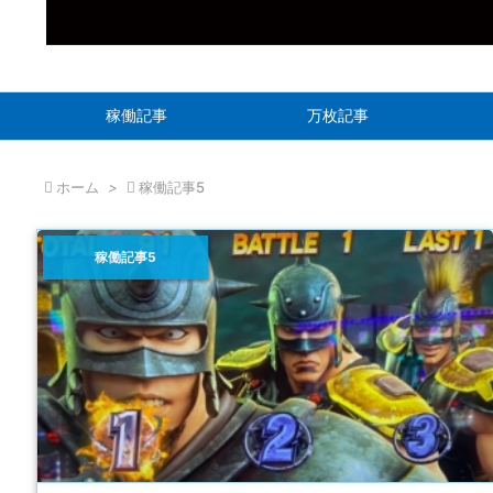
稼働記事
万枚記事

ホーム
>

稼働記事5
稼働記事5