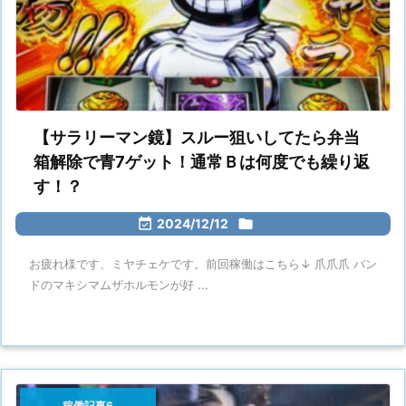
【サラリーマン鏡】スルー狙いしてたら弁当
箱解除で青7ゲット！通常Ｂは何度でも繰り返
す！？

2024/12/12

お疲れ様です、ミヤチェケです。前回稼働はこちら↓ 爪爪爪 バン
ドのマキシマムザホルモンが好 ...
稼働記事6