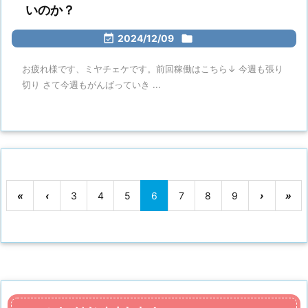
いのか？

2024/12/09

お疲れ様です、ミヤチェケです。前回稼働はこちら↓ 今週も張り
切り さて今週もがんばっていき ...
«
‹
3
4
5
6
7
8
9
›
»