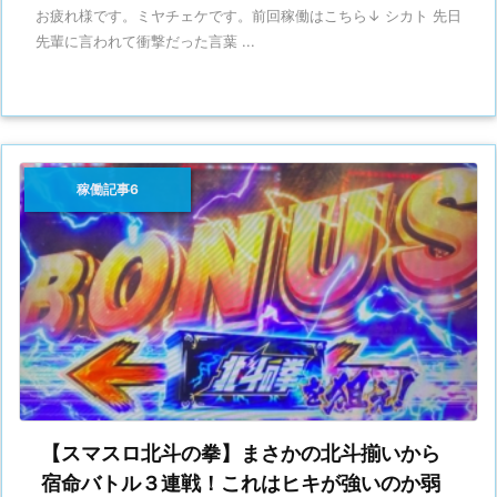
お疲れ様です。ミヤチェケです。前回稼働はこちら↓ シカト 先日
先輩に言われて衝撃だった言葉 ...
稼働記事6
【スマスロ北斗の拳】まさかの北斗揃いから
宿命バトル３連戦！これはヒキが強いのか弱