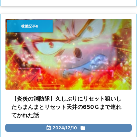
稼働記事6
【炎炎の消防隊】久しぶりにリセット狙いし
たらまんまとリセット天井の650Ｇまで連れ
てかれた話

2024/12/10
