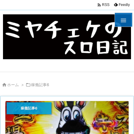

Feedly
RSS


ホーム
>

稼働記事6
稼働記事6