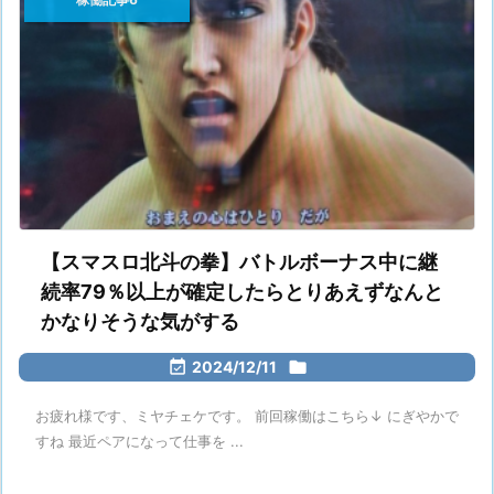
【スマスロ北斗の拳】バトルボーナス中に継
続率79％以上が確定したらとりあえずなんと
かなりそうな気がする

2024/12/11

お疲れ様です、ミヤチェケです。 前回稼働はこちら↓ にぎやかで
すね 最近ペアになって仕事を ...