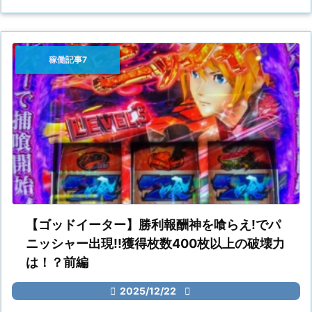
稼働記事7
【ゴッドイーター】勝利報酬神を喰らえ!でパ
ニッシャー出現!!獲得枚数400枚以上の破壊力
は！？前編

2025/12/22
