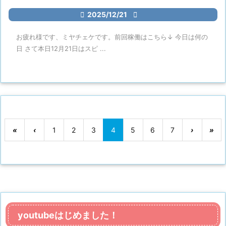

2025/12/21

お疲れ様です、ミヤチェケです。前回稼働はこちら↓ 今日は何の
日 さて本日12月21日はスピ ...
«
‹
1
2
3
4
5
6
7
›
»
youtubeはじめました！