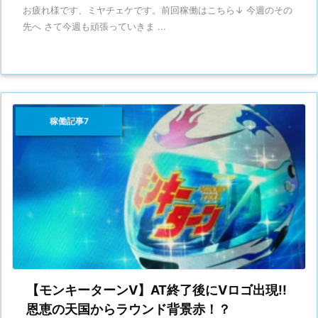
お疲れ様です、ミヤチェケです。前回稼働はこちら↓ 今週のその
先へ さて今週も頑張っていきま ...
稼働記事7
【モンキーターンV】AT終了後にVロゴ出現!!
恩恵の天国からラウンド背景赤！？