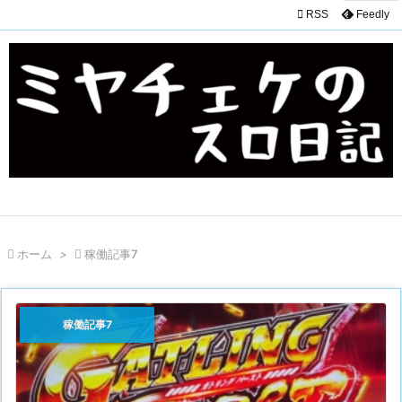

RSS
Feedly

ホーム
>

稼働記事7
稼働記事7