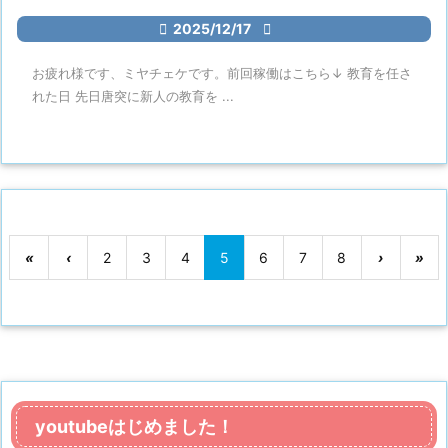

2025/12/17

お疲れ様です、ミヤチェケです。前回稼働はこちら↓ 教育を任さ
れた日 先日唐突に新人の教育を ...
«
‹
2
3
4
5
6
7
8
›
»
youtubeはじめました！