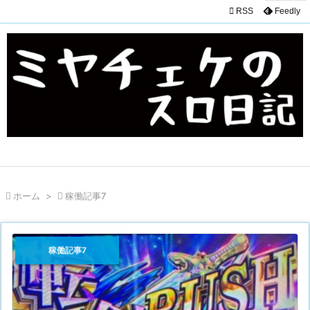

RSS
Feedly

ホーム
>

稼働記事7
稼働記事7