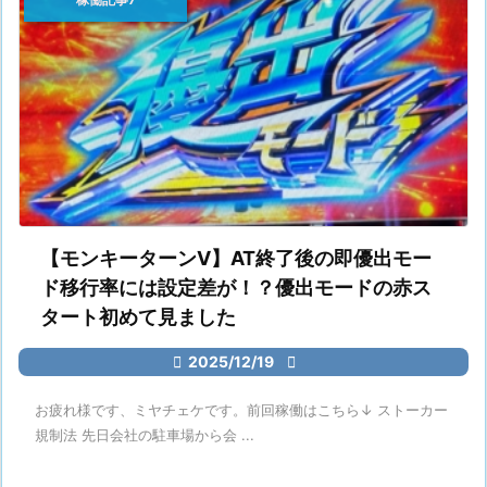
【モンキーターンV】AT終了後の即優出モー
ド移行率には設定差が！？優出モードの赤ス
タート初めて見ました

2025/12/19

お疲れ様です、ミヤチェケです。前回稼働はこちら↓ ストーカー
規制法 先日会社の駐車場から会 ...