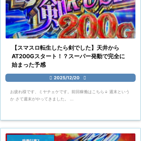
【スマスロ転生したら剣でした】天井から
AT200Gスタート！？スーパー発動で完全に
始まった予感

2025/12/20

お疲れ様です、ミヤチェケです。前回稼働はこちら↓ 週末という
か さて週末がやってきました。 ...
稼働記事7