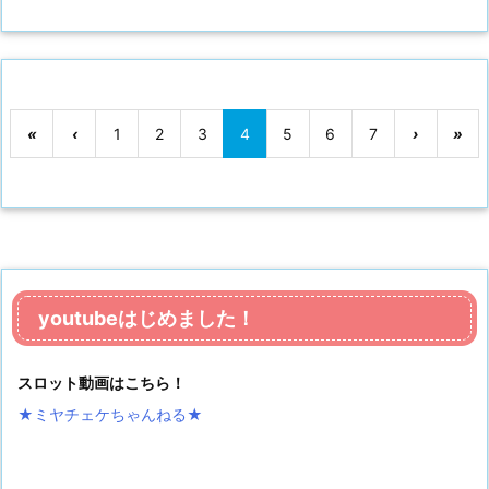
«
‹
1
2
3
4
5
6
7
›
»
youtubeはじめました！
スロット動画はこちら！
★ミヤチェケちゃんねる
★