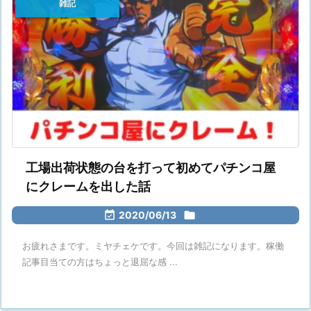
雑記
工場出荷状態の台を打って初めてパチンコ屋
にクレームを出した話

2020/06/13

お疲れさまです。ミヤチェケです。今回は雑記になります。稼働
記事目当ての方はちょっと退屈な感 ...