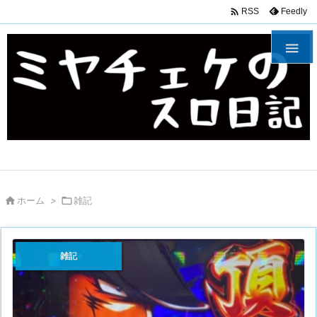

Feedly
RSS


ホーム
>

雑記
雑記