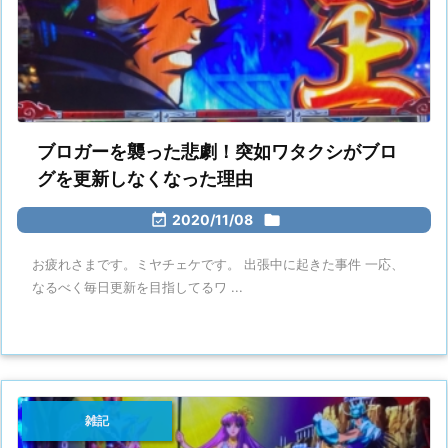
ブロガーを襲った悲劇！突如ワタクシがブロ
グを更新しなくなった理由

2020/11/08

お疲れさまです。ミヤチェケです。 出張中に起きた事件 一応、
なるべく毎日更新を目指してるワ ...
雑記