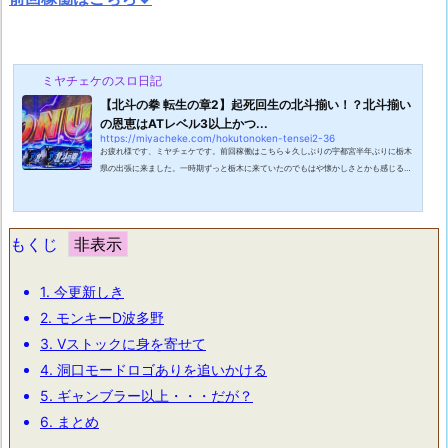
ミヤチェケのスロ日記
【北斗の拳 転生の章2】起死回生の北斗揃い！？北斗揃い
の恩恵はATレベル3以上かつ...
https://miyacheke.com/hokutonoken-tensei2-36
お疲れ様です、ミヤチェケです。前回稼働はこちら↓久しぶりの宇都宮半年ぶりに栃木
県の出張に来ました。一時期ずっと栃木に来ていたのでもはや懐かしさとかも感じるこ
ともないのですがそれでも久しぶりの遠出は楽しいのです。一度も栃木県でスロットを
打ってみたことがないのですが今回は一回くらい打ってみようかと画策中。若いころは
出張に行けば大体打ちに行ったものですけどね。いつの間にか飲みに行くことの方が主
流になりつつあります。それでもスロットブロガーの端くれとしてたまには遠征記事を
もくじ
書きたいなと気まぐれで思ったわ...
1.
今更新しき
2.
モンキーD波多野
3.
Vストックに身を寄せて
4.
洞口モードロゴありを追いかける
5.
ギャンブラー以上・・・だが？
6.
まとめ