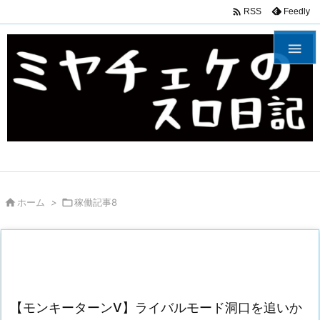

Feedly
RSS


ホーム
>

稼働記事8
【モンキーターンV】ライバルモード洞口を追いか