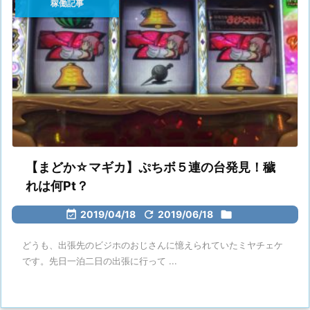
稼働記事
【まどか☆マギカ】ぷちボ５連の台発見！穢
れは何Pt？

2019/04/18

2019/06/18

どうも、出張先のビジホのおじさんに憶えられていたミヤチェケ
です。先日一泊二日の出張に行って ...