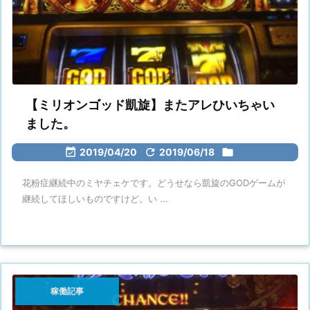
【ミリオンゴッド凱旋】またアレひいちゃい
ました。

2019/04/20

2019/06/18

花粉症継続中のミヤチェケです。どうせなら凱旋のGODゲームが
継続してほしいものですけど。い ...
稼働記事