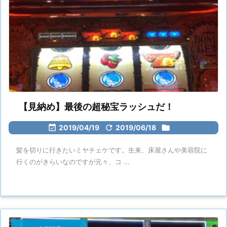
【見納め】最後の超秘宝ラッシュだ！

2019/04/19

2019/06/18

髪を切りに行きたいミヤチェケです。生来、床屋さんや美容院に
行くのがきらいなのですが元々、コ ...