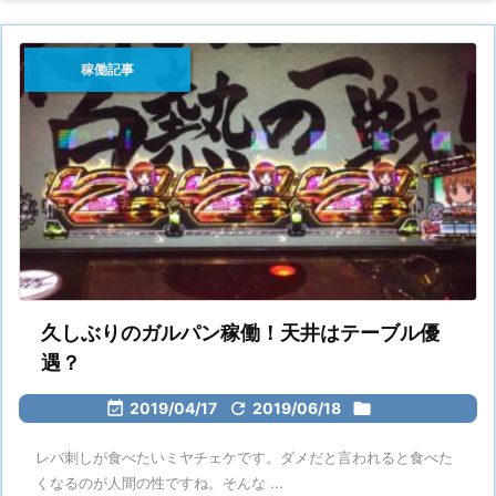
稼働記事
久しぶりのガルパン稼働！天井はテーブル優
遇？

2019/04/17

2019/06/18

レバ刺しが食べたいミヤチェケです。ダメだと言われると食べた
くなるのが人間の性ですね。そんな ...