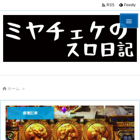

Feedly
RSS


ホーム
>
稼働記事