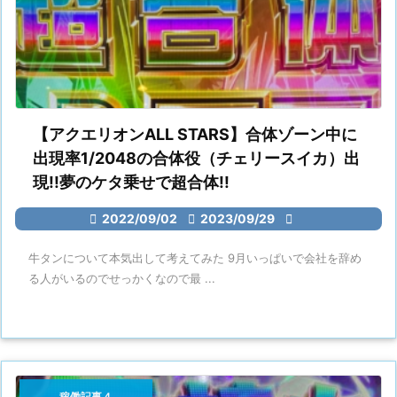
【アクエリオンALL STARS】合体ゾーン中に
出現率1/2048の合体役（チェリースイカ）出
現!!夢のケタ乗せで超合体!!

2022/09/02

2023/09/29

牛タンについて本気出して考えてみた 9月いっぱいで会社を辞め
る人がいるのでせっかくなので最 ...
稼働記事４