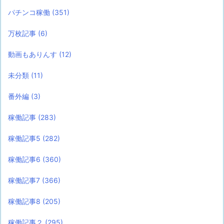
パチンコ稼働
(351)
万枚記事
(6)
動画もありんす
(12)
未分類
(11)
番外編
(3)
稼働記事
(283)
稼働記事5
(282)
稼働記事6
(360)
稼働記事7
(366)
稼働記事8
(205)
稼働記事２
(295)