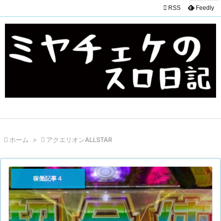

RSS
Feedly

ホーム
>

アクエリオンALLSTAR
稼働記事４