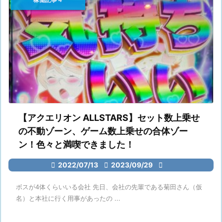
【アクエリオン ALLSTARS】セット数上乗せ
の不動ゾーン、ゲーム数上乗せの合体ゾー
ン！色々と満喫できました！

2022/07/13

2023/09/29

ボスが4体くらいいる会社 先日、会社の先輩である菊田さん（仮
名）と本社に行く用事があったの ...