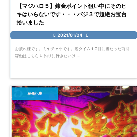
【マジハロ５】錬金ポイント狙い中にそのヒ
キはいらないです・・・バジ３で超絶お宝台
拾いました

2021/01/04

お疲れ様です。ミヤチェケです。遊タイム１G目に当たった前回
稼働はこちら↓ 釣りに行きたいけ ...
稼働記事