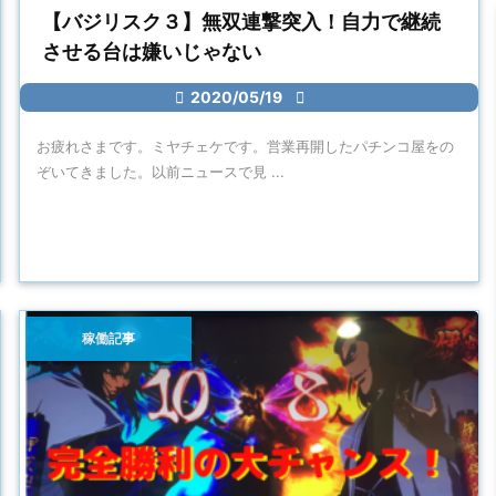
【バジリスク３】無双連撃突入！自力で継続
させる台は嫌いじゃない

2020/05/19

お疲れさまです。ミヤチェケです。営業再開したパチンコ屋をの
ぞいてきました。以前ニュースで見 ...
稼働記事