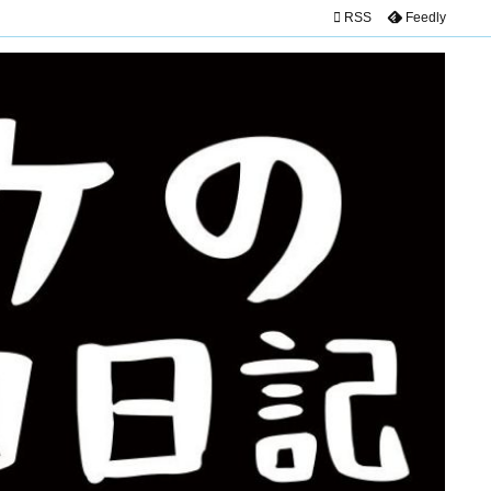

RSS
Feedly