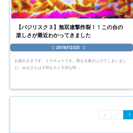
【バジリスク３】無双連撃炸裂！！この台の
楽しさが最近わかってきました

2019/12/25

お疲れさまです。ミヤチェケです。聖なる夜がふけてしまいまし
た。みなさんは大切な人と大切な時 ...
«
‹
1