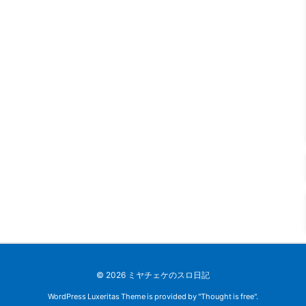
©
2026
ミヤチェケのスロ日記
WordPress Luxeritas Theme is provided by "
Thought is free
".