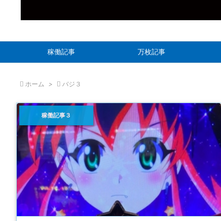
稼働記事
万枚記事

ホーム
>

バジ３
稼働記事３