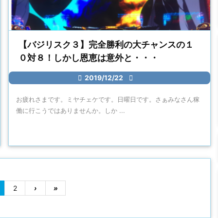
【バジリスク３】完全勝利の大チャンスの１
０対８！しかし恩恵は意外と・・・

2019/12/22

お疲れさまです。ミヤチェケです。日曜日です。さぁみなさん稼
働に行こうではありませんか。しか ...
2
›
»