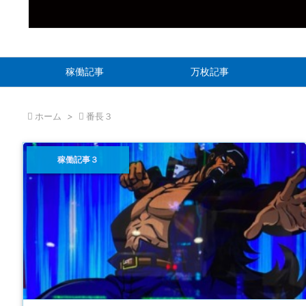
稼働記事
万枚記事

ホーム
>

番長３
稼働記事３