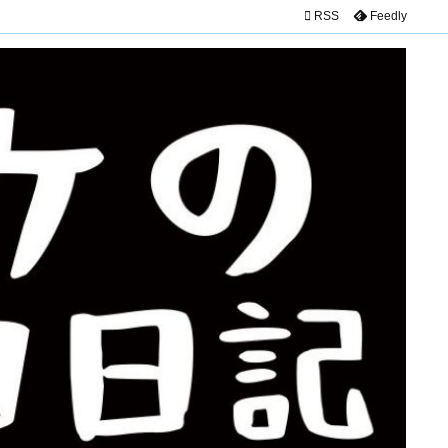

RSS
Feedly