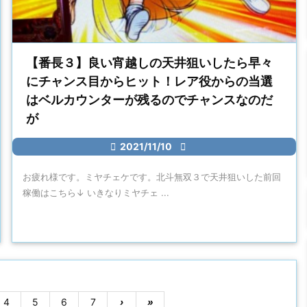
【番長３】良い宵越しの天井狙いしたら早々
にチャンス目からヒット！レア役からの当選
はベルカウンターが残るのでチャンスなのだ
が

2021/11/10

お疲れ様です。ミヤチェケです。北斗無双３で天井狙いした前回
稼働はこちら↓ いきなりミヤチェ ...
4
5
6
7
›
»