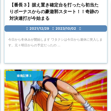
【番長３】据え置き確定台を打ったら初当た
りボーナスからの豪遊郭スタート！！奇跡の
対決連打が今始まる

2021/12/29

2023/10/02

今日から冬休みが開始します ワタクシは今日から連休に突入しま
す。元々明日からの予定だったの ...
稼働記事３