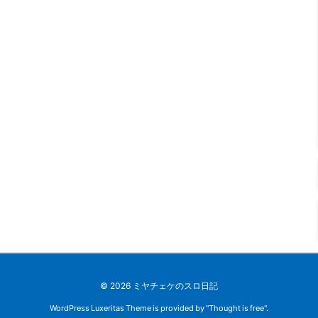
©
2026
ミヤチェケのスロ日記
WordPress Luxeritas Theme is provided by "
Thought is free
".