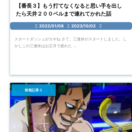
【番長３】もう打てなくなると思い手を出し
たら天井２００ベルまで連れてかれた話

2022/01/08

2023/10/02

スタートダッシュがカギね さて、三連休がスタートしました。し
かしこの三連休はお正月で疲れた ...
稼働記事３