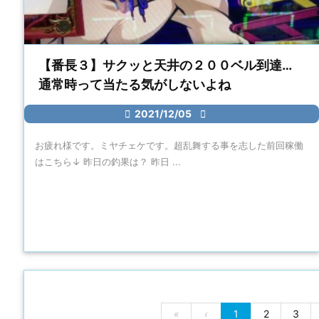
【番長３】サクッと天井の２００ベル到達…
通常時って当たる気がしないよね

2021/12/05

お疲れ様です。ミヤチェケです。超乱舞する事を志した前回稼働
はこちら↓ 昨日の釣果は？ 昨日 ...
«
‹
1
2
3