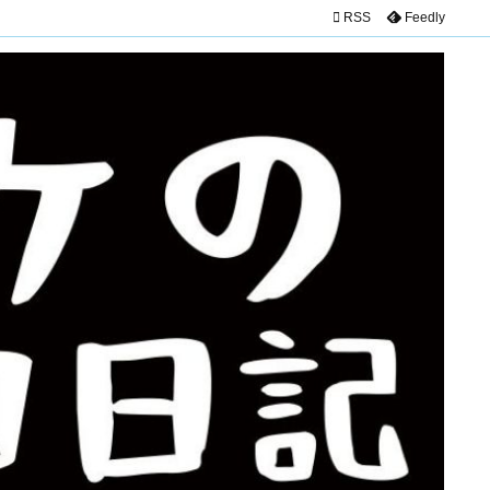

RSS
Feedly