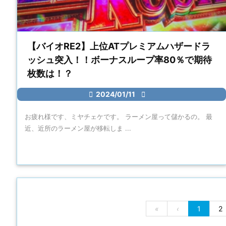
【バイオRE2】上位ATプレミアムハザードラ
ッシュ突入！！ボーナスループ率80％で期待
枚数は！？

2024/01/11

お疲れ様です、ミヤチェケです。 ラーメン屋って儲かるの。 最
近、近所のラーメン屋が移転しま ...
«
‹
1
2