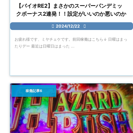
【バイオRE2】まさかのスーパーパンデミッ
クボーナス2連発！！設定がいいのか悪いのか

2024/12/22

お疲れ様です、ミヤチェケです。前回稼働はこちら↓ 日曜はまっ
たりデー 最近は日曜日はまった ...
稼働記事6