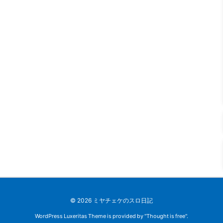
©
2026
ミヤチェケのスロ日記
WordPress Luxeritas Theme is provided by "
Thought is free
".