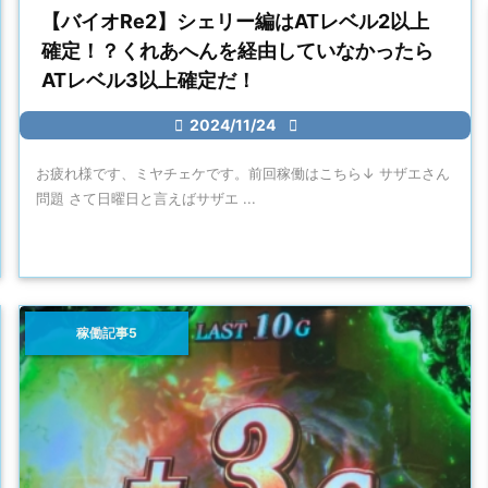
【バイオRe2】シェリー編はATレベル2以上
確定！？くれあへんを経由していなかったら
ATレベル3以上確定だ！

2024/11/24

お疲れ様です、ミヤチェケです。前回稼働はこちら↓ サザエさん
問題 さて日曜日と言えばサザエ ...
稼働記事5