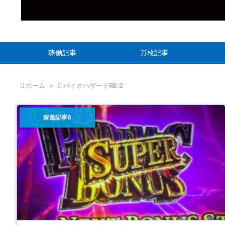
稼働記事
万枚記事

ホーム
>

バイオハザードRE:2
稼働記事6