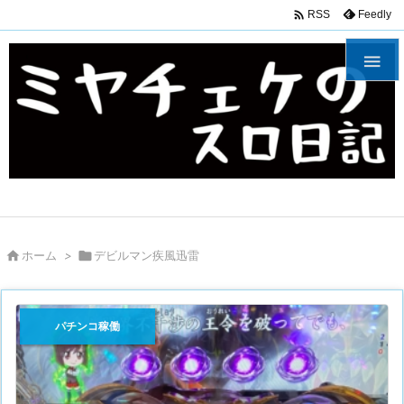

Feedly
RSS


ホーム
>

デビルマン疾風迅雷
パチンコ稼働