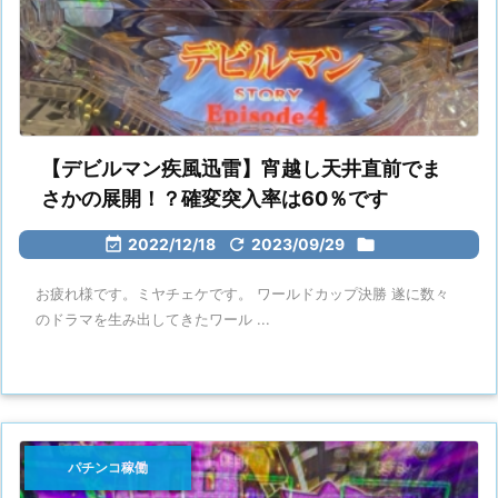
【デビルマン疾風迅雷】宵越し天井直前でま
さかの展開！？確変突入率は60％です

2022/12/18

2023/09/29

お疲れ様です。ミヤチェケです。 ワールドカップ決勝 遂に数々
のドラマを生み出してきたワール ...
パチンコ稼働