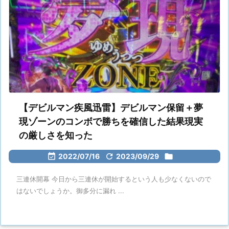
【デビルマン疾風迅雷】デビルマン保留＋夢
現ゾーンのコンボで勝ちを確信した結果現実
の厳しさを知った

2022/07/16

2023/09/29

三連休開幕 今日から三連休が開始するという人も少なくないので
はないでしょうか。御多分に漏れ ...