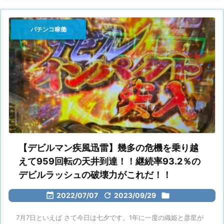
パチンコ稼働
【デビルマン疾風迅雷】幾多の危機を乗り越
えて959回転の天井到達！！継続率93.2％の
デビルラッシュの破壊力がこれだ！！

2022/07/07

2023/09/29

7月7日といえば さて今日は七夕です。1年に一度の織姫と彦星が