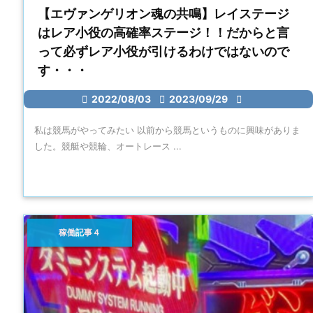
【エヴァンゲリオン魂の共鳴】レイステージ
はレア小役の高確率ステージ！！だからと言
って必ずレア小役が引けるわけではないので
す・・・

2022/08/03

2023/09/29

私は競馬がやってみたい 以前から競馬というものに興味がありま
した。競艇や競輪、オートレース ...
稼働記事４