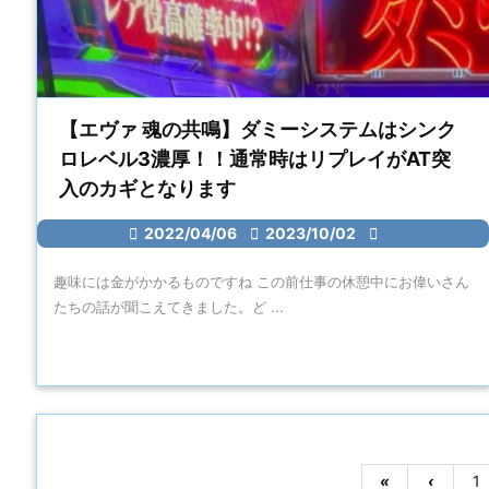
【エヴァ 魂の共鳴】ダミーシステムはシンク
ロレベル3濃厚！！通常時はリプレイがAT突
入のカギとなります

2022/04/06

2023/10/02

趣味には金がかかるものですね この前仕事の休憩中にお偉いさん
たちの話が聞こえてきました。ど ...
«
‹
1