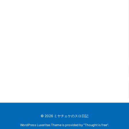
©
2026
ミヤチェケのスロ日記
WordPress Luxeritas Theme is provided by "
Thought is free
".