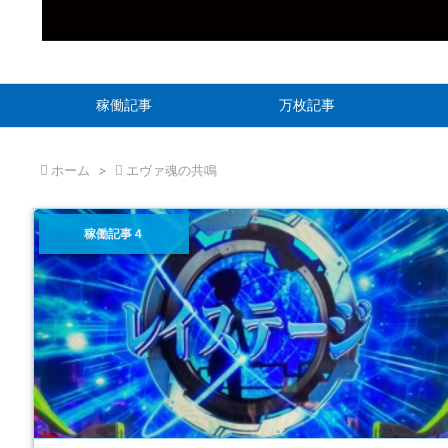
稼働記事
万枚記事

ホーム
>

エヴァ魂の共鳴
稼働記事４