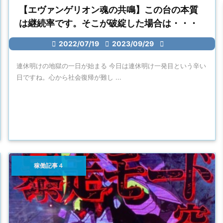
【エヴァンゲリオン魂の共鳴】この台の本質
は継続率です。そこが破綻した場合は・・・

2022/07/19

2023/09/29

連休明けの地獄の一日が始まる 今日は連休明け一発目という辛い
日ですね。心から社会復帰が難し ...
稼働記事４