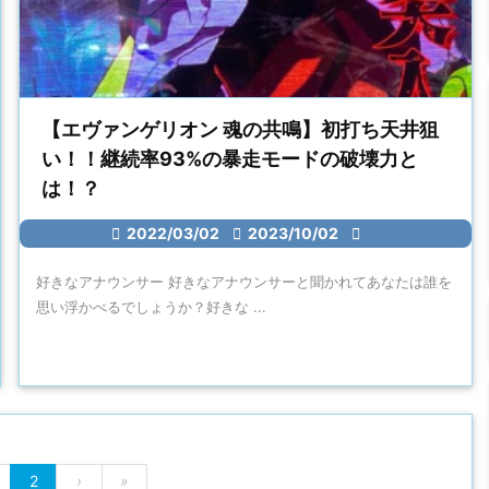
【エヴァンゲリオン 魂の共鳴】初打ち天井狙
い！！継続率93%の暴走モードの破壊力と
は！？

2022/03/02

2023/10/02

好きなアナウンサー 好きなアナウンサーと聞かれてあなたは誰を
思い浮かべるでしょうか？好きな ...
2
›
»