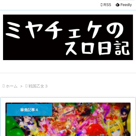

RSS
Feedly

ホーム
>

戦国乙女３
稼働記事４