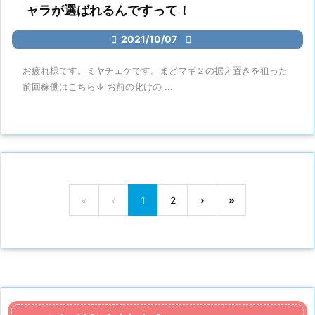
ャラが選ばれるんですって！

2021/10/07

お疲れ様です。ミヤチェケです。まどマギ２の据え置きを狙った
前回稼働はこちら↓ お前の化けの ...
«
‹
1
2
›
»