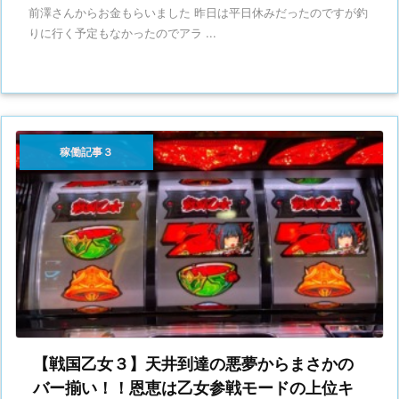
前澤さんからお金もらいました 昨日は平日休みだったのですが釣
りに行く予定もなかったのでアラ ...
稼働記事３
【戦国乙女３】天井到達の悪夢からまさかの
バー揃い！！恩恵は乙女参戦モードの上位キ