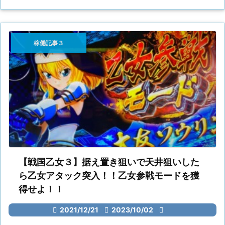
稼働記事３
【戦国乙女３】据え置き狙いで天井狙いした
ら乙女アタック突入！！乙女参戦モードを獲
得せよ！！

2021/12/21

2023/10/02
