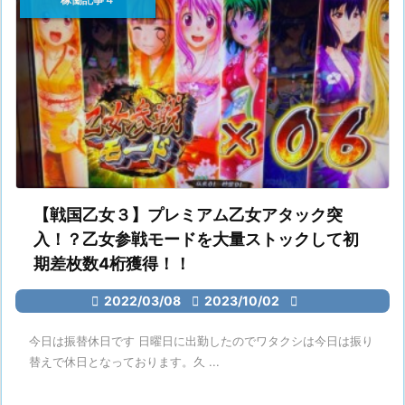
【戦国乙女３】プレミアム乙女アタック突
入！？乙女参戦モードを大量ストックして初
期差枚数4桁獲得！！

2022/03/08

2023/10/02

今日は振替休日です 日曜日に出勤したのでワタクシは今日は振り
替えで休日となっております。久 ...