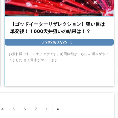
【ゴッドイーターリザレクション】狙い目は
単発後！！600天井狙いの結果は！？

2026/07/25

お疲れ様です、ミヤチェケです。前回稼働はこちら↓ 週末がやっ
てました さて週末がやってきま ...
4
5
6
7
›
»