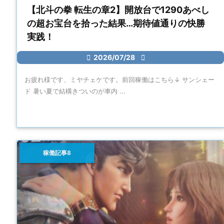
【北斗の拳 転生の章2】開放台で1290あべし
の超お宝台を拾った結果…期待値通りの快勝
実践！

2026/07/28

お疲れ様です、ミヤチェケです。前回稼働はこちら↓ サンシェー
ド 暑い夏で結構きついのが車内 ...
稼働記事8