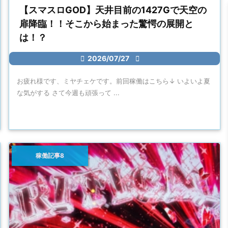
【スマスロGOD】天井目前の1427Gで天空の
扉降臨！！そこから始まった驚愕の展開と
は！？

2026/07/27

お疲れ様です、ミヤチェケです。前回稼働はこちら↓ いよいよ夏
な気がする さて今週も頑張って ...
稼働記事8