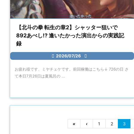
【北斗の拳 転生の章2】シャッター狙いで
892あべし!? 逢いたかった演出からの実践記
録

2026/07/26

お疲れ様です、ミヤチェケです。前回稼働はこちら↓ 726の日 さ
て本日7月26日は夏風呂の ...
«
‹
1
2
3