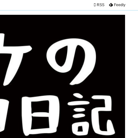

RSS
Feedly