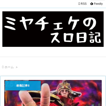

RSS
Feedly

ホーム
>
稼働記事8