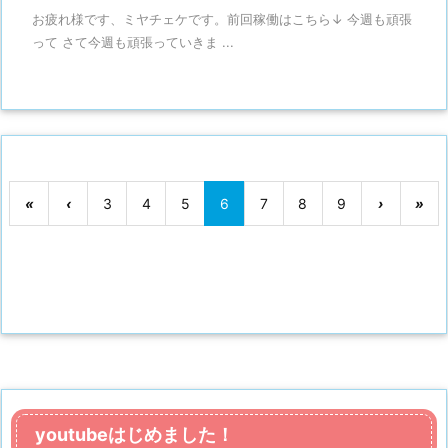
お疲れ様です、ミヤチェケです。前回稼働はこちら↓ 今週も頑張
って さて今週も頑張っていきま ...
«
‹
3
4
5
6
7
8
9
›
»
youtubeはじめました！