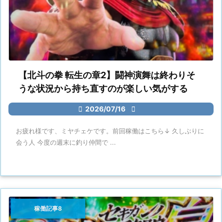
【北斗の拳 転生の章2】闘神演舞は終わりそ
うな状況から持ち直すのが楽しい気がする

2026/07/16

お疲れ様です、ミヤチェケです。前回稼働はこちら↓ 久しぶりに
会う人 今度の週末に釣り仲間で ...
稼働記事8