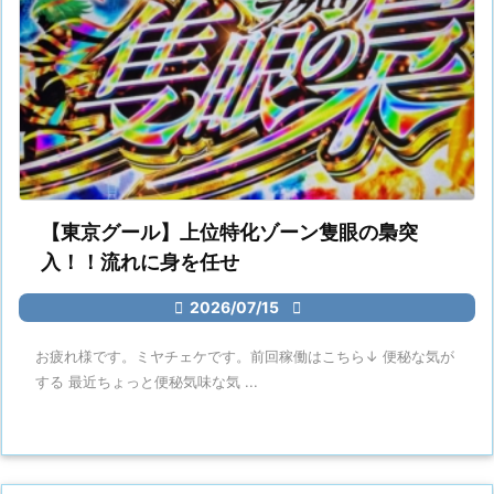
【東京グール】上位特化ゾーン隻眼の梟突
入！！流れに身を任せ

2026/07/15

お疲れ様です。ミヤチェケです。前回稼働はこちら↓ 便秘な気が
する 最近ちょっと便秘気味な気 ...