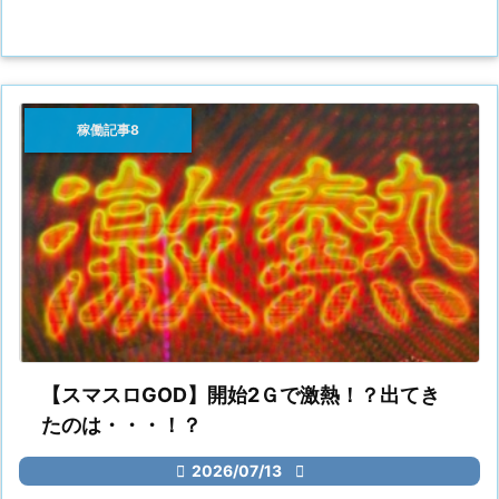
稼働記事8
【スマスロGOD】開始2Ｇで激熱！？出てき
たのは・・・！？

2026/07/13
