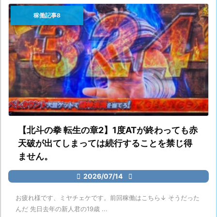
稼働記事8
【北斗の拳 転生の章2】1度ATが終わっても赤
天破が出てしまっては続行することを禁じ得
ません。

2026/07/14

お疲れ様です、ミヤチェケです。前回稼働はこちら↓ そうだった
んだ 先日去年の新人君の19歳 ...