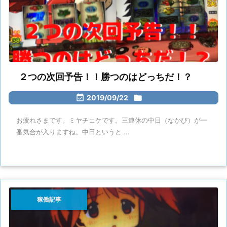
２つの次回予告！！勝つのはどっちだ！？

2019/09/22

お疲れさまです。ミヤチェケです。三連休の中日（なかび）が一
番気合が入りますね。中日というと ...
稼働記事