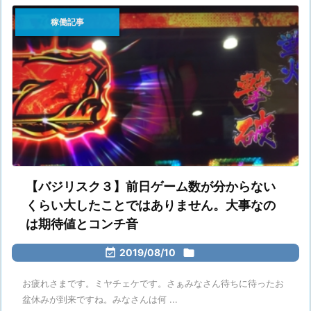
稼働記事
【バジリスク３】前日ゲーム数が分からない
くらい大したことではありません。大事なの
は期待値とコンチ音

2019/08/10

お疲れさまです。ミヤチェケです。さぁみなさん待ちに待ったお
盆休みが到来ですね。みなさんは何 ...