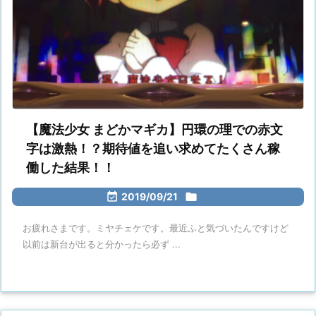
【魔法少女 まどかマギカ】円環の理での赤文
字は激熱！？期待値を追い求めてたくさん稼
働した結果！！

2019/09/21

お疲れさまです。ミヤチェケです。最近ふと気づいたんですけど
以前は新台が出ると分かったら必ず ...