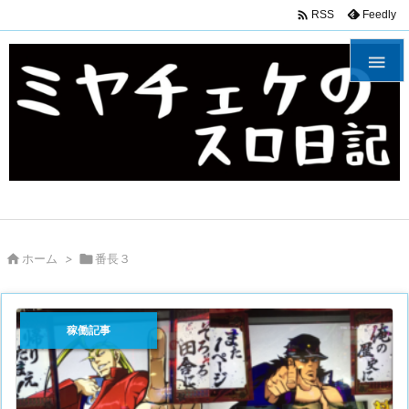

Feedly
RSS


ホーム
>

番長３
稼働記事