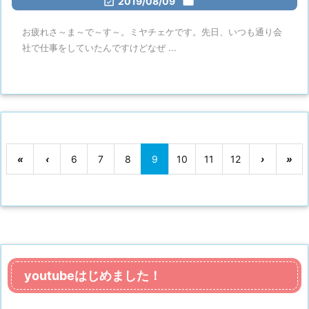

2019/08/09

お疲れさ～ま～で～す～。ミヤチェケです。先日、いつも通り会
社で仕事をしていたんですけどなぜ ...
«
‹
6
7
8
9
10
11
12
›
»
youtubeはじめました！