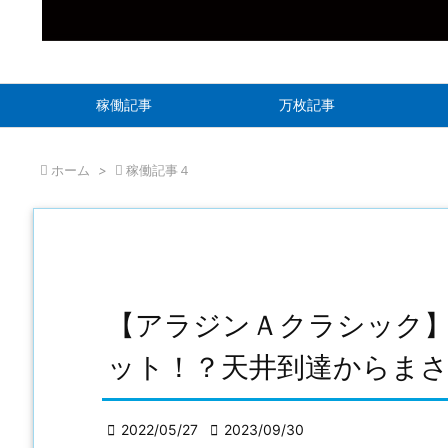
稼働記事
万枚記事

ホーム
>

稼働記事４
【アラジンＡクラシック
ット！？天井到達からま

2022/05/27

2023/09/30