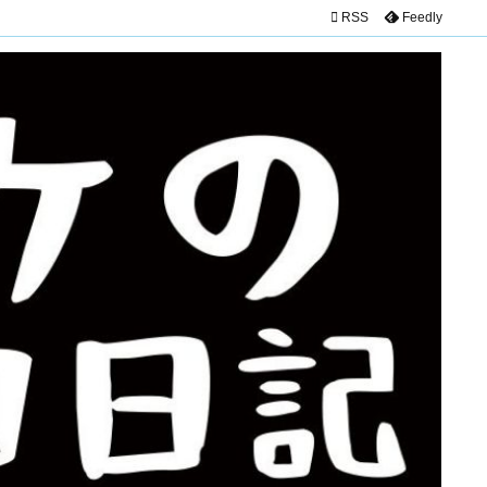

RSS
Feedly