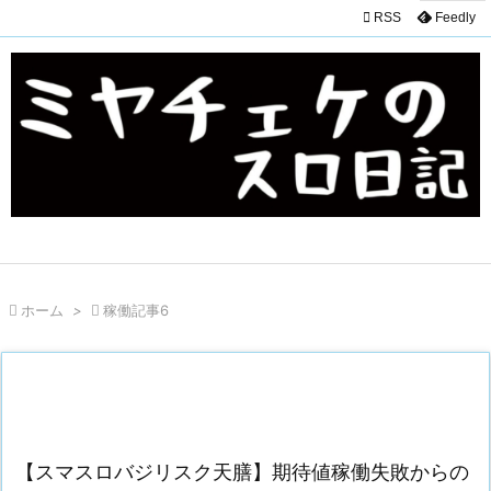

RSS
Feedly

ホーム
>

稼働記事6
【スマスロバジリスク天膳】期待値稼働失敗からの