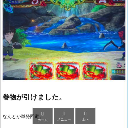
巻物が引けました。



なんとか単発回避。
メニュー
上へ
ホーム