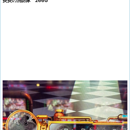
炎炎の消防隊 266G