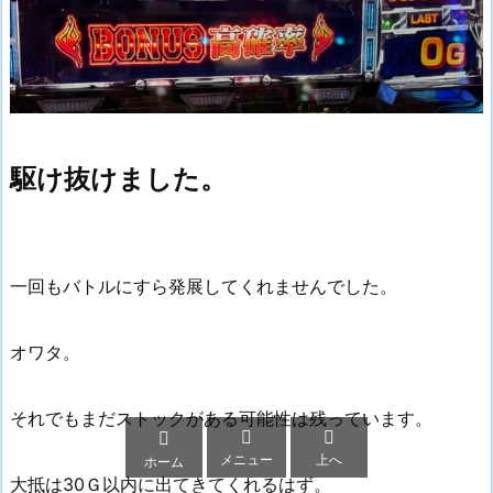
駆け抜けました。
一回もバトルにすら発展してくれませんでした。
オワタ。
それでもまだストックがある可能性は残っています。



メニュー
上へ
ホーム
大抵は30Ｇ以内に出てきてくれるはず。