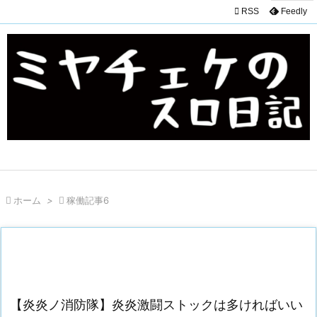

RSS
Feedly

ホーム
>

稼働記事6
【炎炎ノ消防隊】炎炎激闘ストックは多ければいい