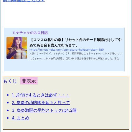
ミヤチェケのスロ日記
【スマスロ北斗の拳】リセット台のモード確認だけしてや
めてある台も喜んで打ちます。
https://miyacheke.com/sumasuro-hokutonoken-180
お疲れサマーデイズ、ミヤチェケです。前回稼働はこちら↓キャッシュレスが進むにつ
れてキャッシュレス決済が浸透して買い物で現金を使う事がかなり減りました。昔なが
らの定食屋なんかではまだ現金で清算したりするので完全にキャッシュレスになる事っ
て無いのかなと思うのですがそれでも圧倒的に現金を触る機会は減りましたね。そもそ
もネットで買い物する事が多くなり店に出向くことすら減ってきましたね。ただそれに
よりワタクシは以前より出費が多くなってしまったのです。元々出不精だったので買い
もくじ
物に行くのめんどくさいから無く...
1.
片付けするときは必ず・・・
2.
炎炎の消防隊を延々と打って
3.
炎炎激闘の平均ストックは4.2個
4.
まとめ