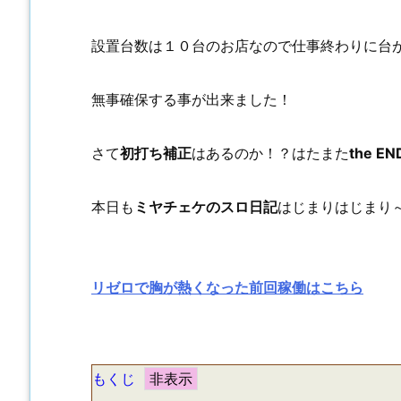
設置台数は１０台のお店なので仕事終わりに台
無事確保する事が出来ました！
さて
初打ち補正
はあるのか！？はたまた
the EN
本日も
ミヤチェケのスロ日記
はじまりはじまり
リゼロで胸が熱くなった前回稼働はこちら
もくじ