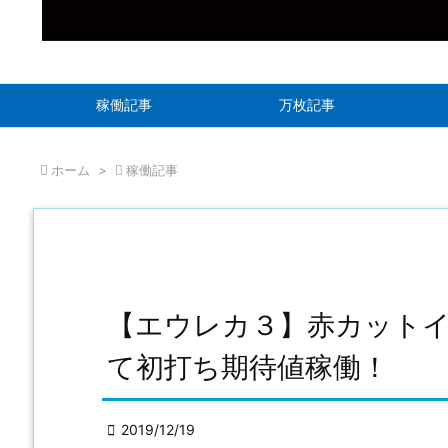
稼働記事
万枚記事

ホーム
>

稼働記事
【エウレカ３】赤カット
て初打ち期待値稼働！

2019/12/19