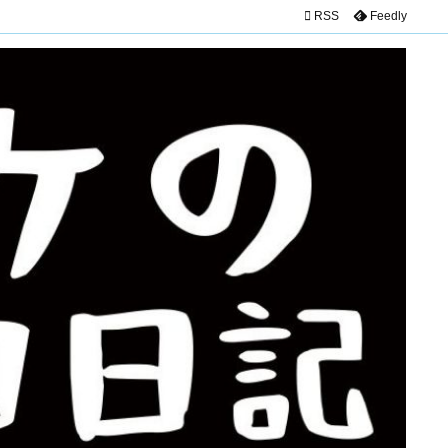

RSS
Feedly