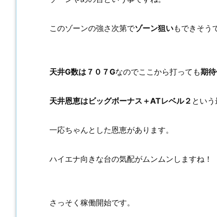
このゾーンの強さ次第で
ゾーン狙い
もできそう
天井G数は７０７G
なのでここから打っても
期待
天井恩恵はビッグボーナス＋ATレベル２
という
一応ちゃんとした恩恵があります。
ハイエナ向きな台の気配がムンムンしますね！
さっそく稼働開始です。