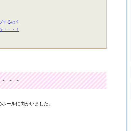
プするの？
な・・・！
・・・
のホールに向かいました。