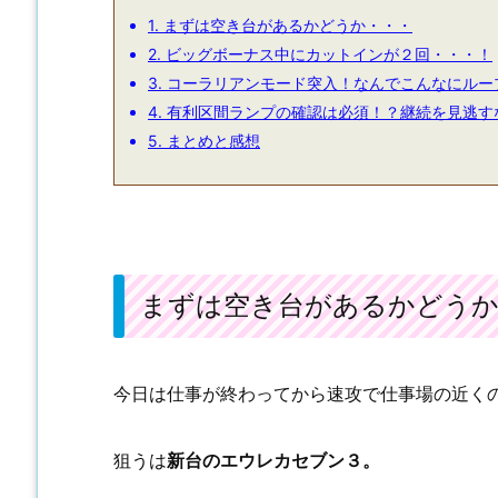
1.
まずは空き台があるかどうか・・・
2.
ビッグボーナス中にカットインが２回・・・！
3.
コーラリアンモード突入！なんでこんなにルー
4.
有利区間ランプの確認は必須！？継続を見逃す
5.
まとめと感想
まずは空き台があるかどうか
今日は仕事が終わってから速攻で仕事場の近く
狙うは
新台のエウレカセブン３。