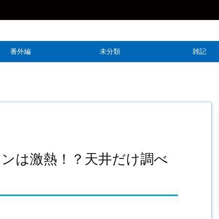
番外編
未分類
雑記
インは激熱！？天井だけ調べ