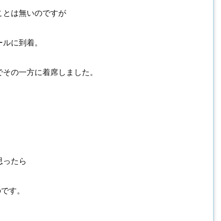
ことは無いのですが
ールに到着。
でその一方に着席しました。
思ったら
のです。