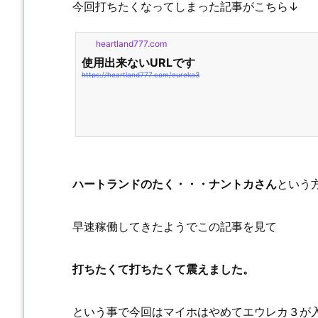
今回打ちたくなってしまった記事がこちら↓
heartland777.com
使用出来ないURLです
https://heartland777.com/eureka3
ハートランドのたく・・・ナントカさん
という
早速稼働してきたようでこの記事を見て
打ちたくて打ちたくて震えました。
という事で今回はマイホはやめてエウレカ３が