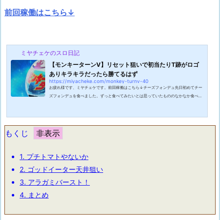
前回稼働はこちら↓
ミヤチェケのスロ日記
【モンキーターンV】リセット狙いで初当たりT跡がロゴ
ありキラキラだったら勝てるはず
https://miyacheke.com/monkey-turnv-40
お疲れ様です、ミヤチェケです。前回稼働はこちら↓チーズフォンデュ先日初めてチー
ズフォンデュを食べました。ずっと食べてみたいとは思っていたもののなかなか食べる
機会がなく未経験のまま歳を重ねていってしまいましたが遂に念願のチーズフォンデ
ュ・・・！パンと野菜にアツアツのチーズを付けて食べると当然美味しかったです。し
かし良くも悪くも想像を超えてこない美味しさ。きっと高い店とかだとすんごく美味し
いんだろうと思いつつ初体験のチーズフォンデュに舌鼓を打ちました。モンキーを狙う
もくじ
かこの日は休日のマイホにやってき...
1.
プチトマトやないか
2.
ゴッドイーター天井狙い
3.
アラガミバースト！
4.
まとめ