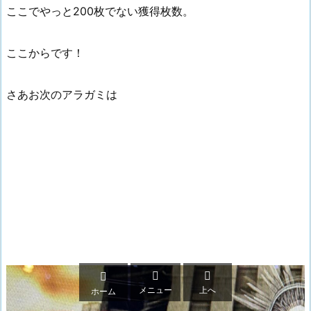
ここでやっと200枚でない獲得枚数。
ここからです！
さあお次のアラガミは



メニュー
上へ
ホーム