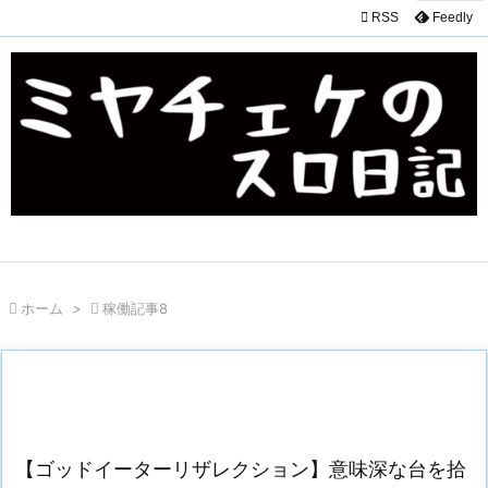

RSS
Feedly

ホーム
>

稼働記事8
【ゴッドイーターリザレクション】意味深な台を拾