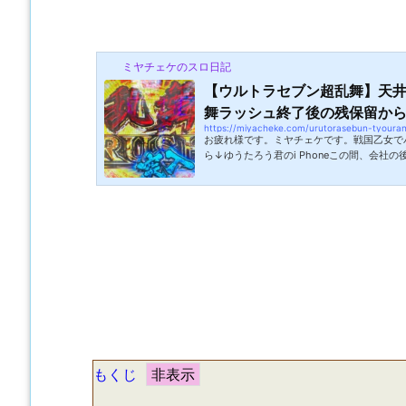
ミヤチェケのスロ日記
【ウルトラセブン超乱舞】天
舞ラッシュ終了後の残保留から乱
https://miyacheke.com/urutorasebun-tyoura
お疲れ様です。ミヤチェケです。戦国乙女で
ら↓ゆうたろう君のi Phoneこの間、会社の
oneの代替機を使っていました。どうしたの
った際に海にiPhoneを落としてしまった
田さん(仮名)とゆうたろう君の2人で釣りに
らサーフに入ってゆうたろう君は7時くらいに帰
ない事に気づき車の中などを調べるも見つか
て砂浜を探すとなんとiPhoneが落ち...
もくじ