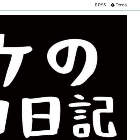

RSS
Feedly