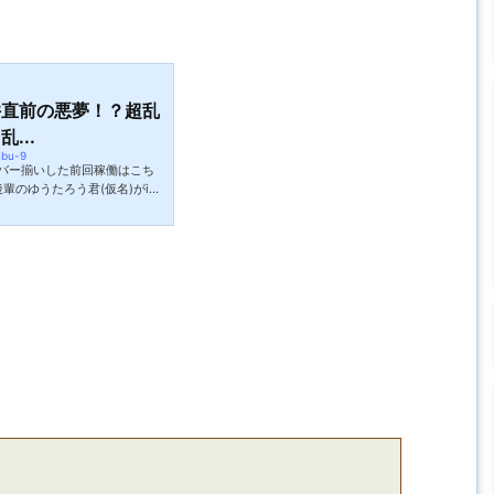
井直前の悪夢！？超乱
...
nbu-9
バー揃いした前回稼働はこち
後輩のゆうたろう君(仮名)がiPh
か聞いてみると週末に釣りに行
との事。その日は会社の同僚の内
行きました。朝の3時くらいか
宅家に帰ってからiPhoneが
らないのでお昼頃に海に戻っ