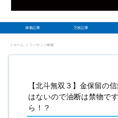
稼働記事
万枚記事

ホーム
>

パチンコ稼働
【北斗無双３】金保留の信
はないので油断は禁物で
ら！？