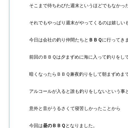
そこまで待ちわびた週末というほどでもなかっ
それでもやっぱり週末がやってくるのは嬉しい
今日は会社の釣り仲間たちと
ＢＢＱ
に行ってき
前回のＢＢＱは夕まずめに海に入って釣りをし
暗くなったらＢＢＱ兼夜釣りをして朝まずめま
アルコールが入ると誰も釣りをしないという事
意外と音がうるさくて寝苦しかったことから
今回は
昼のＢＢＱ
となりました。