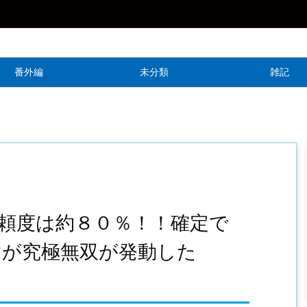
番外編
未分類
雑記
頼度は約８０％！！確定で
すが究極無双が発動した