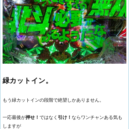
緑カットイン。
もう緑カットインの段階で絶望しかありません。
一応最後が
押せ！
ではなく
引け！
ならワンチャンある気も
しますが