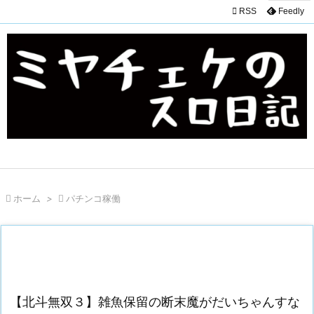

RSS
Feedly

ホーム
>

パチンコ稼働
【北斗無双３】雑魚保留の断末魔がだいちゃんすな