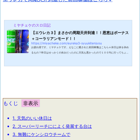
ミヤチェケのスロ日記
【エウレカ３】まさかの周期天井到達！！恩恵はボーナス
＋コーラリアンモード！！
https://miyacheke.com/eureka3-syuukitenjyou
お疲れ様です。ミヤチェケです。えなこに癒された前回稼働はこちら↓休日は体を休め
るもの？昨日はせっかくの休みだったのに天気も悪かったので１００均に行ってちょっ
と釣り道具を仕入れました。ダ〇ソーは実は釣り道具が豊富においてあるんですよね。
いくら１００円といえど気付いたらすごい金額になってしまうので気を付けて買い物を
しなくてはなりません。今回は新作のルアーが入荷していたのでついつい買いすぎてし
まいましたけども。このルアーを持って今日は友人と朝から釣りに行ってきますよ！今
日はどんな大物が釣れるかな。ス...
もくじ
1.
天気のいい休日は
2.
スーパーリーチにによく発展する台は
3.
無難にケンシロウチームで