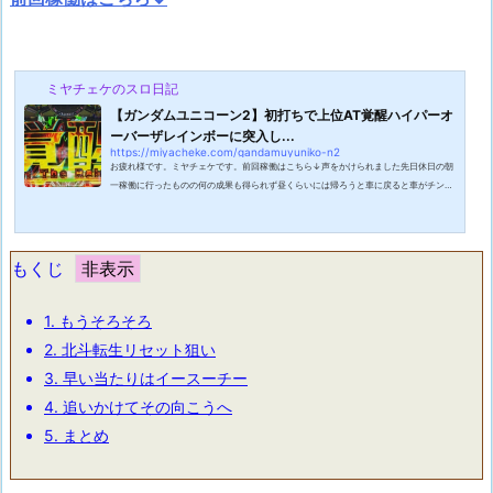
ミヤチェケのスロ日記
【ガンダムユニコーン2】初打ちで上位AT覚醒ハイパーオ
ーバーザレインボーに突入し...
https://miyacheke.com/gandamuyuniko-n2
お疲れ様です。ミヤチェケです。前回稼働はこちら↓声をかけられました先日休日の朝
一稼働に行ったものの何の成果も得られず昼くらいには帰ろうと車に戻ると車がチンチ
ンに熱くなっていたので窓全開にして少し横になっていました。するとしばらくすると
窓の外から「すみません」と声が聞こえてきました。何だと思い体を起こすとそこには
警察の人がいました。え！？と思い話してみると窓開けたまま寝てるのは防犯上よろし
くないのでやめてくださいという事でした。言われてみれば確かに・・・ご時世もご時
もくじ
世ですからね。気を使ってか「今...
1.
もうそろそろ
2.
北斗転生リセット狙い
3.
早い当たりはイースーチー
4.
追いかけてその向こうへ
5.
まとめ