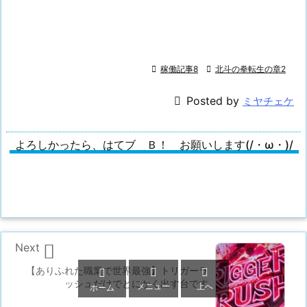

稼働記事8

北斗の拳転生の章2

Posted by
ミヤチェケ
よろしかったら、はてブ Ｂ！ お願いします(/・ω・)/

Next
【ありふれた職業で世界最強】トリガーラ



ッシュだけでとにかく出す台です
メニュー
上へ
ホーム