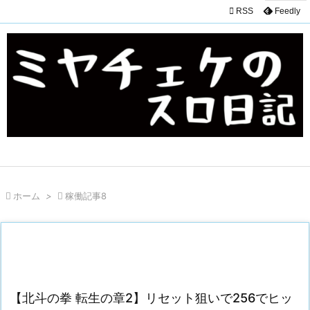

RSS
Feedly

ホーム
>

稼働記事8
【北斗の拳 転生の章2】リセット狙いで256でヒッ