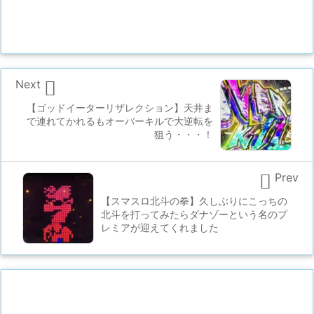

Next
【ゴッドイーターリザレクション】天井ま
で連れてかれるもオーバーキルで大逆転を
狙う・・・！

Prev
【スマスロ北斗の拳】久しぶりにこっちの
北斗を打ってみたらダナゾーという名のプ
レミアが迎えてくれました