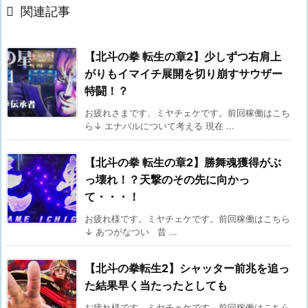

関連記事
【北斗の拳 転生の章2】少しずつ右肩上
がりもイマイチ展開を切り崩すサウザー
特闘！？
お疲れさまです、ミヤチェケです。前回稼働はこち
ら↓ エナバルについて考える 現在 ...
【北斗の拳 転生の章2】勝舞魂獲得がぶ
っ壊れ！？天撃のその先に向かっ
て・・・！
お疲れ様です。ミヤチェケです。前回稼働はこちら
↓ あつがなつい 昔 ...
【北斗の拳転生2】シャッター前兆を追っ
た結果早く当たったとしても
お疲れ様です、ミヤチェケです。前回稼働はこちら