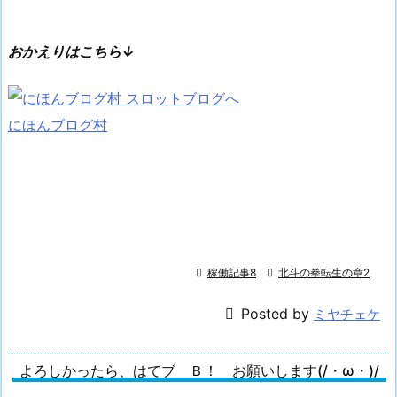
おかえりはこちら↓
にほんブログ村

稼働記事8

北斗の拳転生の章2

Posted by
ミヤチェケ
よろしかったら、はてブ Ｂ！ お願いします(/・ω・)/