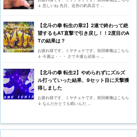
↓ 悲しいね 先日、近所の釣具店で ...
【北斗の拳 転生の章2】2連で終わって絶
望するもAT直撃で引き戻し！！2度目のA
Tの結果は？
お疲れ様です。ミヤチェケです。前回稼働はこちら
↓ 今週は・・・ さて今週も頑張っ ...
【北斗の拳 転生2】やめられずにズルズ
ル打っていった結果、9セット目に天撃獲
得しました
お疲れ様です、ミヤチェケです。前回稼働はこちら
↓ なんだかとても眠いんだ ...