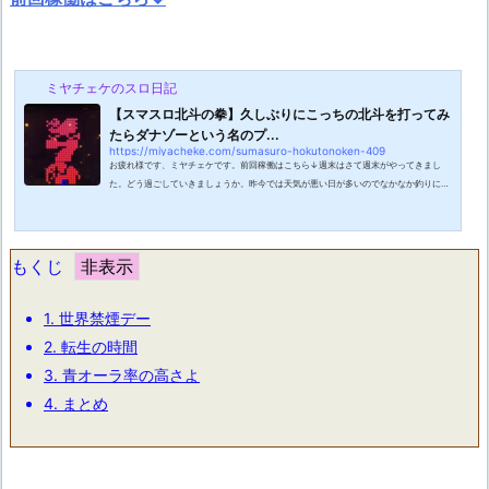
ミヤチェケのスロ日記
【スマスロ北斗の拳】久しぶりにこっちの北斗を打ってみ
たらダナゾーという名のプ...
https://miyacheke.com/sumasuro-hokutonoken-409
お疲れ様です、ミヤチェケです。前回稼働はこちら↓週末はさて週末がやってきまし
た。どう過ごしていきましょうか。昨今では天気が悪い日が多いのでなかなか釣りに行
けなくやきもきします。やっと釣りのシーズンがやってきたというのにこれはなかなか
辛いところ。6月に入って本格的な梅雨のシーズンに入ったらまず釣りに行けなくなる
ので行けるときになるべく釣りに行こうと思います。スロットも打てる時に打っておか
ないと後で後悔しますからね！久しぶりにこっちの北斗をこの日はマイホにやってきま
もくじ
した。打てる台はないかと店内をさ...
1.
世界禁煙デー
2.
転生の時間
3.
青オーラ率の高さよ
4.
まとめ