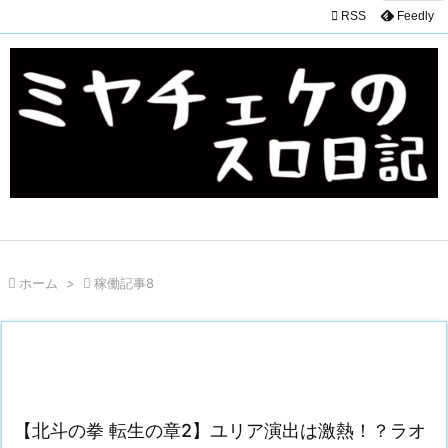

RSS
Feedly

ホーム
>

稼働記事8
【北斗の拳 転生の章2】ユリア演出は激熱！？ラオ