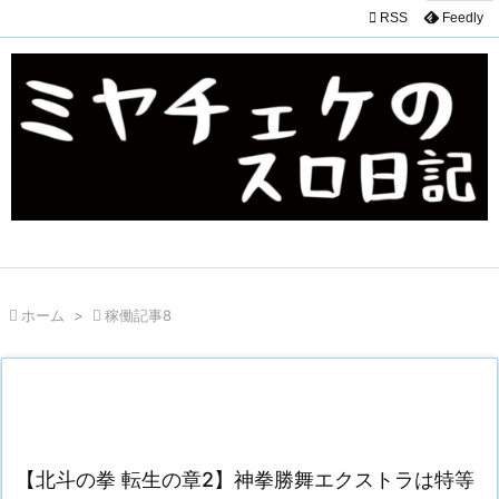

RSS
Feedly

ホーム
>

稼働記事8
【北斗の拳 転生の章2】神拳勝舞エクストラは特等