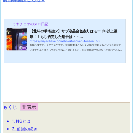
ミヤチェケのスロ日記
【北斗の拳 転生2】サブ液晶金色点灯はモードB以上濃
厚！！もし否定した場合は・・...
https://miyacheke.com/hokutonoken-tensei2-56
お疲れ様です、ミヤチェケです。前回稼働はこちら↓OK日常的にＯＫという言葉を使
いますがふとＯＫってなんやねんと思いました。何かの略称？気になって調べてみると
諸説ありますがAll Correct（すべて正しい）の頭文字をとったものと出てきました。A
Cやんけと思ったのですが当時、あえてスペルを間違えたOll Korrectというスラングだ
そうです。英語のスラングって面白いですよね。killing meというスラングは直訳する
と怖いですが実際は面白すぎて笑い〇にそうや最高だぜ！といった感じの意味で使われ
ます。こういったスラングを調べて...
もくじ
1.
NGとは
2.
前回の続き