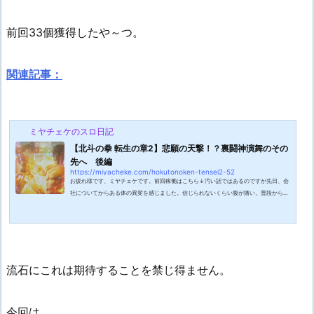
前回33個獲得したや～つ。
関連記事：
ミヤチェケのスロ日記
【北斗の拳 転生の章2】悲願の天撃！？裏闘神演舞のその
先へ 後編
https://miyacheke.com/hokutonoken-tensei2-52
お疲れ様です、ミヤチェケです。前回稼働はこちら↓汚い話ではあるのですが先日、会
社についてからある体の異変を感じました。信じられないくらい腹が痛い。普段からお
なかは弱い方ではあるのですがそんなレベルではなく病院に行った方が良いのではない
かというレベルで痛い。ひとまずトイレに駆け込むとシャーシャーでした。いや本当に
水でした。前日に何か悪いものでも食べたかと思い起こしたのですがご飯に味噌汁に豚
肉のソテーにサラダ。あるとすれば豚肉が生だったパターンかと思われたのですがそれ
よりも米を残しても仕方ないので...
流石にこれは期待することを禁じ得ません。
今回は