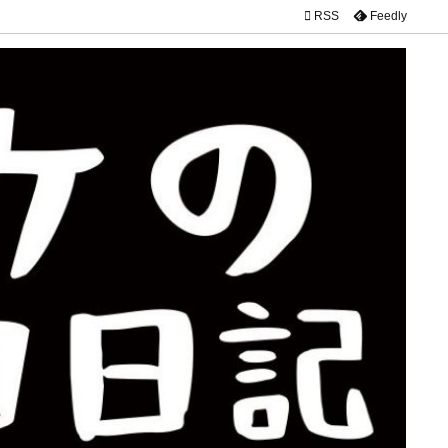

RSS
Feedly