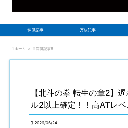
稼働記事
万枚記事

ホーム
>

稼働記事8
【北斗の拳 転生の章2】
ル2以上確定！！高ATレ

2026/06/24