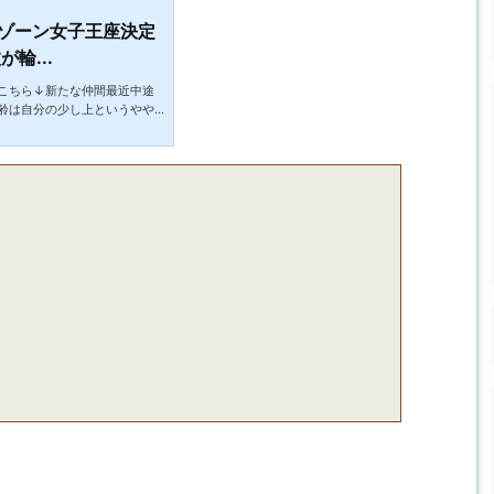
ゾーン女子王座決定
輪...
こちら↓新たな仲間最近中途
齢は自分の少し上というやや
きているワタクシにとって中
に真面目な人が相手の場合は
ーストコンタクトでさぐりま
か、無視するか。ちなみに今
真面目だけどコミュ力が高い