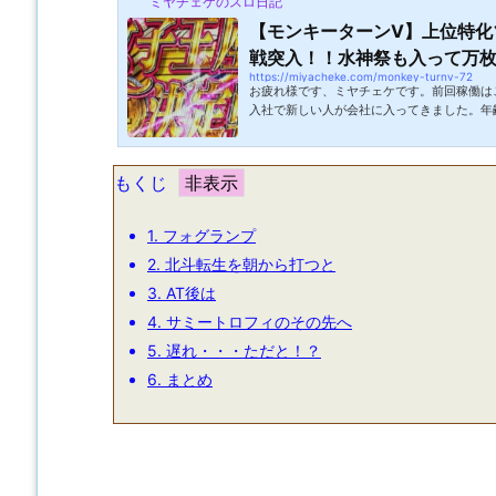
ミヤチェケのスロ日記
【モンキーターンV】上位特化
戦突入！！水神祭も入って万枚が
https://miyacheke.com/monkey-turnv-72
お疲れ様です、ミヤチェケです。前回稼働は
入社で新しい人が会社に入ってきました。年
扱いに困るお相手。何分普段からふざけて生
途入社の年上の人って絡み方に悩みます。特
絶対嫌われるので相手がどんな人間かをファ
もくじ
す。ちょっといじってみてツッコむか、乗る
回の中途の方は乗るパターンでした。多分、
タイプの人。どうやらこれは鍛えがいが...
1.
フォグランプ
2.
北斗転生を朝から打つと
3.
AT後は
4.
サミートロフィのその先へ
5.
遅れ・・・ただと！？
6.
まとめ