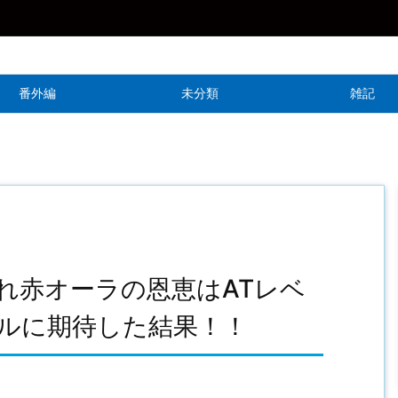
番外編
未分類
雑記
遅れ赤オーラの恩恵はATレベ
ベルに期待した結果！！