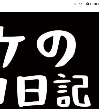

RSS
Feedly