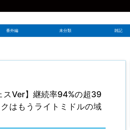
番外編
未分類
雑記
スVer】継続率94%の超39
ックはもうライトミドルの域