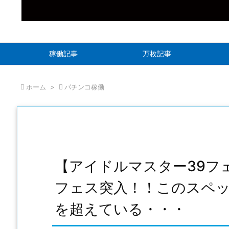
稼働記事
万枚記事

ホーム
>

パチンコ稼働
【アイドルマスター39フェ
フェス突入！！このスペ
を超えている・・・