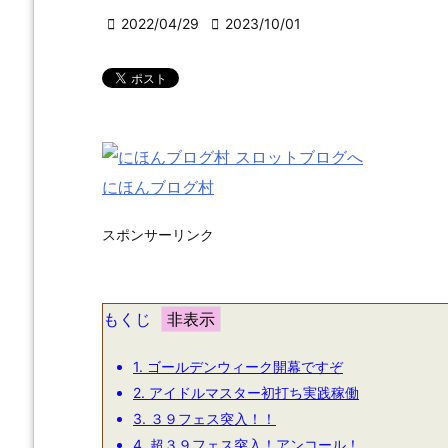

2022/04/29

2023/10/01
にほんブログ村
スポンサーリンク
もくじ
1.
ゴールデンウィーク開幕ですぞ
2.
アイドルマスター初打ち実践稼働
3.
３９フェス突入！！
4.
超３９フェス突入！アンコール！