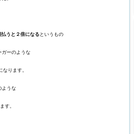
円払うと２倍になる
というもの
ーガーのような
になります。
のような
ります。