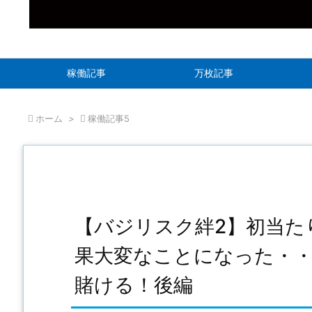
稼働記事
万枚記事

ホーム
>

稼働記事5
【バジリスク絆2】初当た
果大変なことになった・・
賭ける！後編