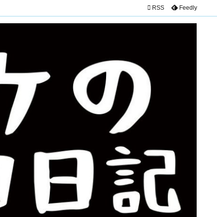

RSS
Feedly