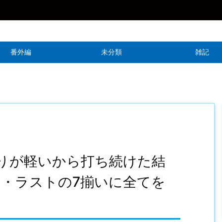
番外編
未分類
雑記
りが軽いから打ち続けた結
・ラストの7揃いに全てを