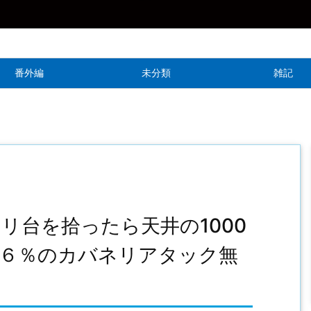
番外編
未分類
雑記
リ台を拾ったら天井の1000
３６％のカバネリアタック無