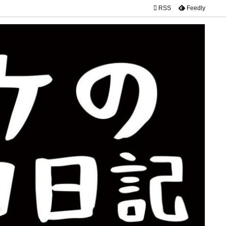

RSS
Feedly