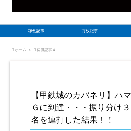
稼働記事
万枚記事

ホーム
>

稼働記事４
【甲鉄城のカバネリ】ハマ
Ｇに到達・・・振り分け
名を連打した結果！！