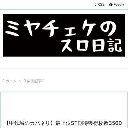

RSS
Feedly

ホーム
>

稼働記事7
【甲鉄城のカバネリ】最上位ST期待獲得枚数3500