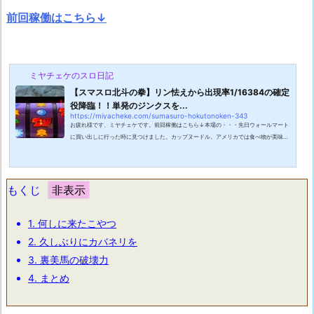
前回稼働はこちら↓
ミヤチェケのスロ日記
【スマスロ北斗の拳】リン怯えから出現率1/16384の確定
役降臨！！単発のジンクスを...
https://miyacheke.com/sumasuro-hokutonoken-343
お疲れ様です、ミヤチェケです。前回稼働はこちら↓本場の・・・先日ウォールマート
に買い出しに行った時に見つけました。カップヌードル。アメリカでは食べ物が美味し
いか美味しくないか買ってみないと分からない節があるのですがこれは間違いなく美味
しいやつ。カレー味があるのが意外だったのですがアメリカではカレー味とシーフード
味がポピュラーな味らしく確かにその二つと謎の辛そうな味の英語のカップヌードルし
かありませんでした。カレー味は日本語で書かれているので安心感が違います。いざ実
もくじ
食してみるとう・・・うまい！日...
1.
何しに来たこやつ
2.
久しぶりにカバネリを
3.
裏美馬の破壊力
4.
まとめ