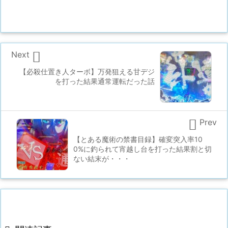

Next
【必殺仕置き人ターボ】万発狙える甘デジ
を打った結果通常運転だった話

Prev
【とある魔術の禁書目録】確変突入率10
0%に釣られて宵越し台を打った結果割と切
ない結末が・・・