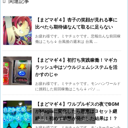

関連記事
【まどマギ４】杏子の笑顔が見れる事に
比べたら期待値なんて取るに足らない
お疲れ様です。ミヤチェケです。悲報出んな前回稼
働はこちら↓ 台風後の週末は 台風 ...
【まどマギ４】初打ち実践稼働！マギカ
ラッシュ中はソウルジェムシステムを活
かすのじゃ
お疲れ様です。ミヤチェケです。モンハンワールド
に挑戦した前回稼働はこちら↓ パソ ...
【まどマギ４】ワルプルギスの夜でBGM
がMagiaに変化したら恩恵は３セット継



続！！初めて追撃が発生した結果は！？
メニュー
上へ
ホーム
お疲れ様です。ミヤチェケです。モンキーターンを