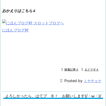
おかえりはこちら↓
にほんブログ村

稼働記事４

まどマギ４

Posted by
ミヤチェケ
よろしかったら、はてブ Ｂ！ お願いします(/・ω・)/