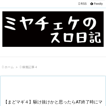

RSS
Feedly

ホーム
>

稼働記事４
【まどマギ４】駆け抜けかと思ったらAT終了時にマ