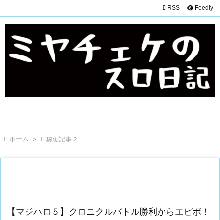

RSS
Feedly

ホーム
>

稼働記事２
【マジハロ５】クロニクルバトル勝利からエピボ！