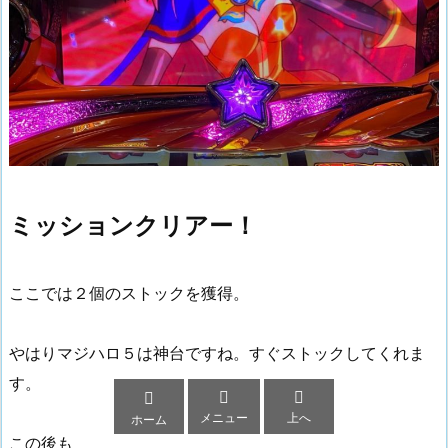
ミッションクリアー！
ここでは２個のストックを獲得。
やはりマジハロ５は神台ですね。すぐストックしてくれま
す。



メニュー
上へ
ホーム
この後も