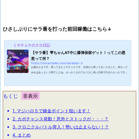
ひさしぶりにサラ番を打った前回稼働はこちら↓
ミヤチェケのスロ日記
【サラ番】雫ちゃんAT中に爆弾保留ゲット！ってこの恩
恵って何？
https://miyacheke.com/saraban-3
お疲れさまです。帰ってきたミヤチェケです。出張から帰ってまいりました。終わって
みればあっという間でしたね。せっかくなのでもう少し長い日程で行きたかったです。
2日目からはホテルが取れなかったとかでゴルフ場の宿泊施設みたいなところに泊まり
ました。無駄にだだっ広い・・・。基本的に寝るだけなのでこの広さは全く必要として
いないのですが広いので非常に落ち着かない。個人的には出張はビジネスホテルが一番
ですね。そしてこの宿泊施設（名前忘れた）にはひとつ問題があったのです。「当施設
もくじ
にはフリーWi-Fiはございません...
1.
マジハロ５で錬金ポイント狙います！
2.
カボチャンス発動！意外とストックが・・・？
3.
クロニクルバトル突入！勢いは止まらない！？
4.
まとめ