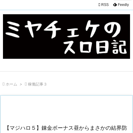

RSS
Feedly

ホーム
>

稼働記事３
【マジハロ５】錬金ボーナス昼からまさかの結界防