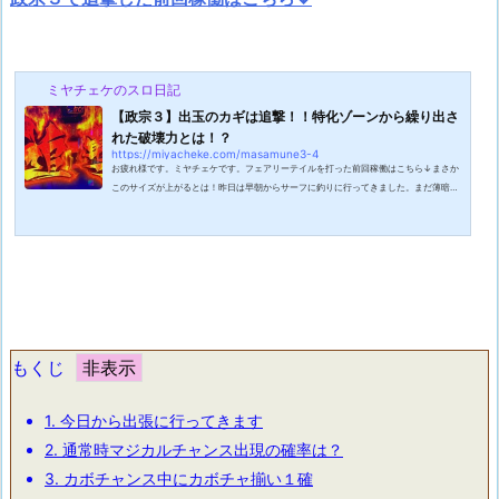
ミヤチェケのスロ日記
【政宗３】出玉のカギは追撃！！特化ゾーンから繰り出さ
れた破壊力とは！？
https://miyacheke.com/masamune3-4
お疲れ様です。ミヤチェケです。フェアリーテイルを打った前回稼働はこちら↓まさか
このサイズが上がるとは！昨日は早朝からサーフに釣りに行ってきました。まだ薄暗い
中眠い目をこすりながら支度をします。前日にシーバスがポコポコ釣れていたという情
報もあるので気合が入ります。しかし情報とは裏腹に全く生命反応がありません。この
海の生物は絶滅してしまったのではないかと思うくらいです。しかし今回はワタクシは
一匹だけ釣りあげました！ルアーより小さい魚をね！釣ったというより引っかかっただ
けですね。しかもなんて魚が分か...
もくじ
1.
今日から出張に行ってきます
2.
通常時マジカルチャンス出現の確率は？
3.
カボチャンス中にカボチャ揃い１確