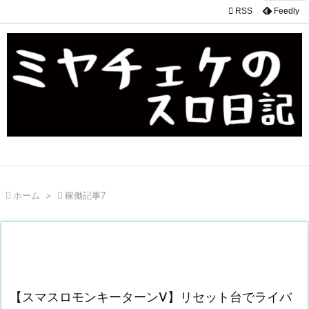

RSS
Feedly

ホーム
>

稼働記事7
【スマスロモンキーターンV】リセット台でライバ