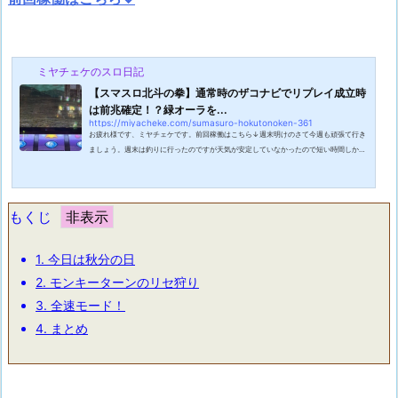
ミヤチェケのスロ日記
【スマスロ北斗の拳】通常時のザコナビでリプレイ成立時
は前兆確定！？緑オーラを...
https://miyacheke.com/sumasuro-hokutonoken-361
お疲れ様です、ミヤチェケです。前回稼働はこちら↓週末明けのさて今週も頑張て行き
ましょう。週末は釣りに行ったのですが天気が安定していなかったので短い時間しか釣
りができませんでした。しかしそんな短い時間の中でも隣のおっちゃんに絡まれたり話
好きのお爺さんに絡まれたりと話してばかりで滞在時間の半分も釣りをしていなかった
という体たらく。釣り人というのは釣り場に話し相手を求めに行っているのかもしれな
いなと思いつつ今週もミヤチェケ始めます。北斗のまだ見ぬ世界へこの日はマイホにや
もくじ
ってきました。打てる台はないか...
1.
今日は秋分の日
2.
モンキーターンのリセ狩り
3.
全速モード！
4.
まとめ