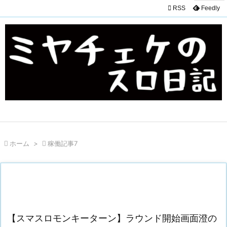

RSS
Feedly

ホーム
>

稼働記事7
【スマスロモンキーターン】ラウンド開始画面澄の