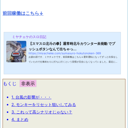
前回稼働はこちら↓
ミヤチェケのスロ日記
【スマスロ北斗の拳】通常時北斗カウンター未発動 でプ
ッシュボタンなんて出ちゃっ...
https://miyacheke.com/sumasuro-hokutonoken-369
お疲れ様です、ミヤチェケです。前回稼働はこちら↓通常運転になってずっと出張をし
ていたので仕事終わりに打ちに行くという習慣が完全になくなっていました。最近にな
ってまた行くようになったのですがふと思ったのですが仕事終わりに打てる台が全然な
いという事。朝一ならリセット狙いとかあるのですが平日の夕方ってこんなにも打てる
台無いものかと思いました。これなら平日は打ちに行かなくてもいいのではないかと少
し考えるようになりました。元々打つ台がない時は打たずにとっとと帰っていたのです
もくじ
が最初から店に行かない事で家に...
1.
台風の影響が・・・
2.
モンキーをリセット狙いしてみる
3.
これって高シナリオじゃない？
4.
まとめ