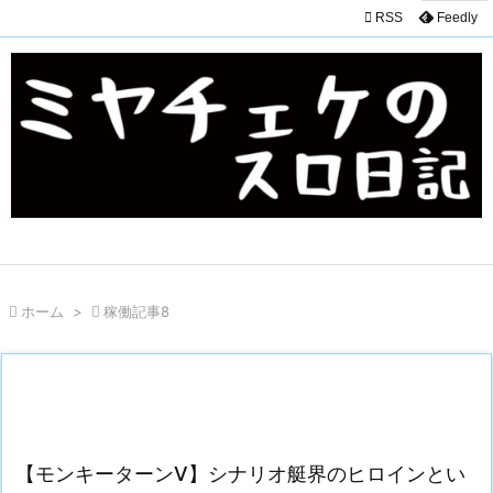

RSS
Feedly

ホーム
>

稼働記事8
【モンキーターンV】シナリオ艇界のヒロインとい