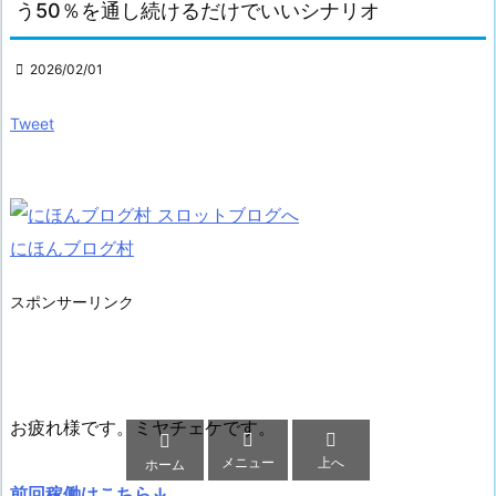
う50％を通し続けるだけでいいシナリオ

2026/02/01
Tweet
にほんブログ村
スポンサーリンク
お疲れ様です。ミヤチェケです。



メニュー
上へ
ホーム
前回稼働はこちら↓