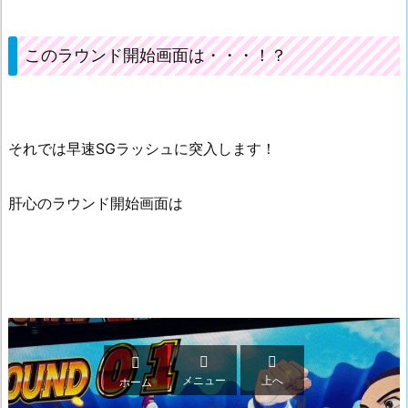
このラウンド開始画面は・・・！？
それでは早速SGラッシュに突入します！
肝心のラウンド開始画面は



メニュー
上へ
ホーム