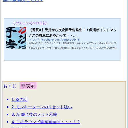
ミヤチェケのスロ日記
【番長4】天井から次次回予告発生！！救済ポイントマッ
クスの恩恵にあやかって・・...
https://miyacheke.com/bantyou4-18
お疲れ様です、ミヤチェケです。前回稼働はこちら↓ヤバイTシャツ屋さん最近ヤバＴ
を好んで聞いています。POPな曲は普段は好んで聞くこともなかったのですが何の気な
しに聞いてみたところめちゃくちゃハマりました。というかメロコアをここまでキャッ
ッチーに出来るってすげえ・・・と思いました。男女混合ボーカルは元々好きなジャン
ルではあったのですがそれにしてもすごいバンドだなと思いました。4万円のレスポー
ルにヤフオクで落としたエフェクター。みたいなバンドやっていた人ならあるあるのワ
ードに共感しました。ぜひ機会があ...
もくじ
1.
薬の話
2.
モンキーターンのリセット狙い
3.
AT終了後のメット示唆
4.
このラウンド開始画面は・・・！？