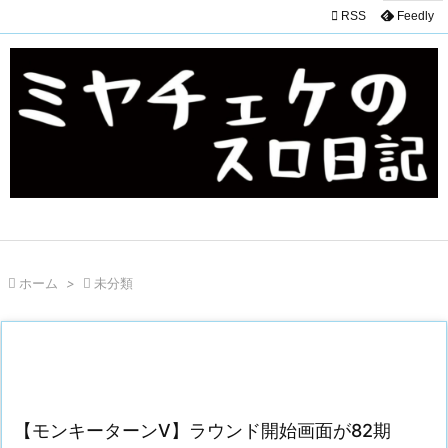

RSS
Feedly

ホーム
>

未分類
【モンキーターンV】ラウンド開始画面が82期