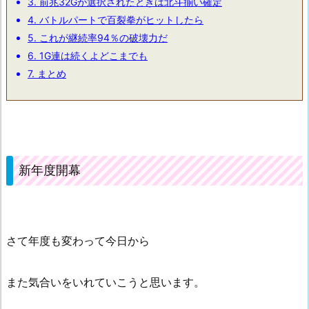
3.
前兆32Gが選択されたときは北斗揃い確定
4.
バトルパートで百裂拳がヒットしたら
5.
これが継続率94％の破壊力だ
6.
1G連は続くよどこまでも
7.
まとめ
新年度開幕
さて年度も変わって今日から
また気合いをいれていこうと思います。