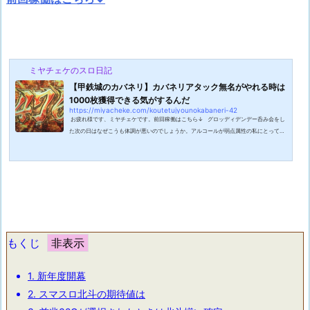
ミヤチェケのスロ日記
【甲鉄城のカバネリ】カバネリアタック無名がやれる時は
1000枚獲得できる気がするんだ
https://miyacheke.com/koutetujyounokabaneri-42
お疲れ様です、ミヤチェケです。前回稼働はこちら↓ グロッディデンデー呑み会をし
た次の日はなぜこうも体調が悪いのでしょうか。アルコールが弱点属性の私にとっては
吞んだ次の日というのはドラクエでいうところの毒状態みたいな感じになります。歩く
ごとに1ダメージ受ける感じですね。とはいえ午後くらいになったら復活するのでそれ
まで安静にします。今日はせっかくの休日ですが朝からのリセ狩りには行きません。そ
もそも休日は体を休めるためにありますからね。休んで何が悪いといったところです。
一緒に飲んでた人たちは朝から...
もくじ
1.
新年度開幕
2.
スマスロ北斗の期待値は