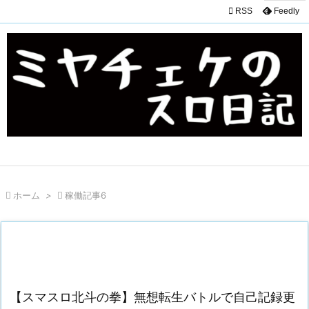

RSS
Feedly

ホーム
>

稼働記事6
【スマスロ北斗の拳】無想転生バトルで自己記録更