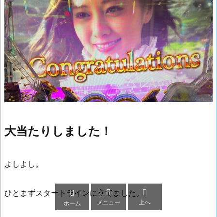
大当たりしました！
よしよし。



ひとまずスタートラインに立てました。
メニュー
上へ
ホーム