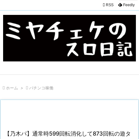

RSS
Feedly

ホーム
>

パチンコ稼働
【乃木パ】通常時599回転消化して873回転の遊タ