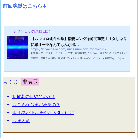
前回稼働はこちら↓
ミヤチェケのスロ日記
【スマスロ北斗の拳】稲妻ロングは前兆確定！！久しぶり
に緑オーラなんてもんが出...
https://miyacheke.com/sumasuro-hokutonoken-176
お疲れサマーデイズ、ミヤチェケです。前回稼働はこちら↓日曜やないか！さて今日は
日曜日。普段なら明日仕事で嫌だなあという想いが心のどこかにある曜日なのですが明
日は祝日なのでまだだ、まだ終わらんよ・・・！とクワトロ・バジーナばりの気持ちで
過ごせます。今日は何して過ごしてみましょうかね。朝一から打ちに行くのもいいでし
ょう。逆に家でゆっくりと過ごすのも乙なもんです。どう転んでも無駄な一日にだけは
したくないですね。ただ一つ言える事は時間は増やすことができないけどお金は増やす
もくじ
ことができます。つまり、そうい...
1.
敬老の日やないか！
2.
こんな台まだあるの？
3.
ボスバトルをやたら引くけど
4.
まとめ