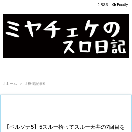

RSS
Feedly

ホーム
>

稼働記事6
【ペルソナ5】5スルー拾ってスルー天井の7回目を