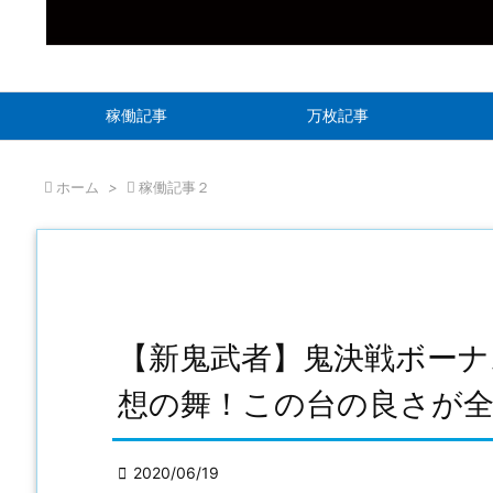
稼働記事
万枚記事

ホーム
>

稼働記事２
【新鬼武者】鬼決戦ボーナ
想の舞！この台の良さが

2020/06/19