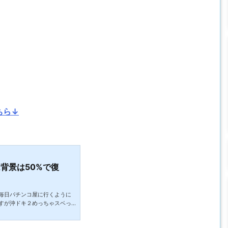
ちら↓
背景は50%で復
毎日パチンコ屋に行くように
すが沖ドキ２めっちゃスベっ
すが全然客がついていないの
まともに稼働してないし！一