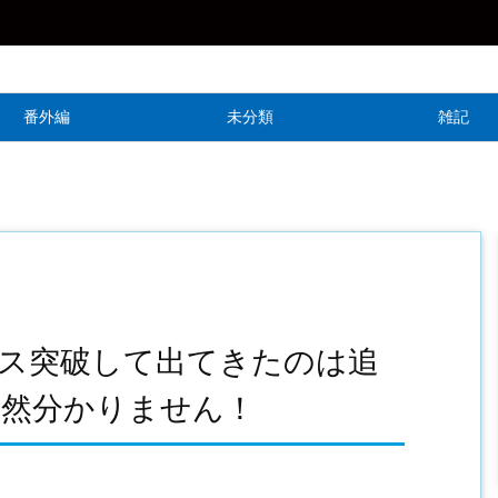
番外編
未分類
雑記
ス突破して出てきたのは追
全然分かりません！