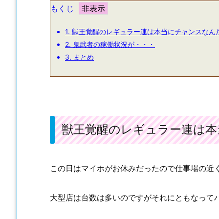
回くらいは打ってみたいんですけど天井が９
もくじ
のに抵抗があります。やはり６号機で沖ドキ
かったのでしょうか。そう考えるとサラ番２
いました。出る出ないは別として単純...
1.
獣王覚醒のレギュラー連は本当にチャンスなん
2.
鬼武者の稼働状況が・・・
3.
まとめ
獣王覚醒のレギュラー連は本
この日はマイホがお休みだったので仕事場の近
大型店は台数は多いのですがそれにともなって