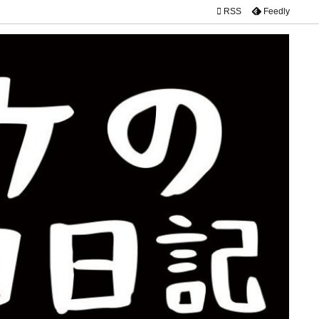

RSS
Feedly