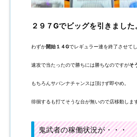
２９７Gでビッグを引きました
わずか
開始１４G
でレギュラー連を終了させて
速攻で当たったので勝ちには勝ちなのですが
そ
もちろんサバンナチャンスは頂けず即やめ。
徘徊するも打てそうな台が無いので店移動しま
鬼武者の稼働状況が・・・