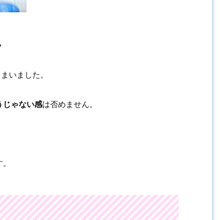
。
しまいました。
うじゃない感
は否めません。
す。