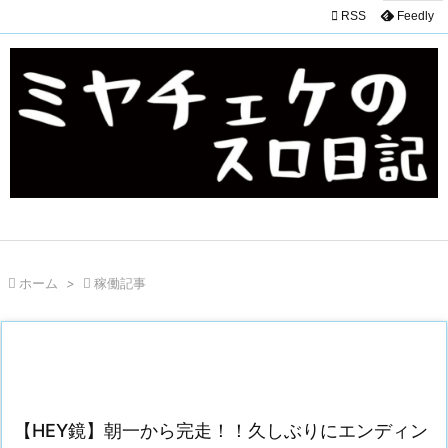

RSS
Feedly

ホーム
>

稼働記事
【HEY鏡】朝一から完走！！久しぶりにエンディン