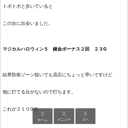
トボトボと歩いていると
この台に出会いました。
マジカルハロウィン５ 錬金ボーナス２回 ２３G
結界防衛ゾーン狙いでも流石にちょっと早いですけど
他に打てる台がないので打ちます。
これが２１０Gで



メニュー
上へ
ホーム