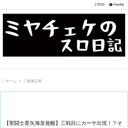

RSS
Feedly

ホーム
>

稼働記事
【聖闘士星矢海皇覚醒】三戦目にカーサ出現！？そ