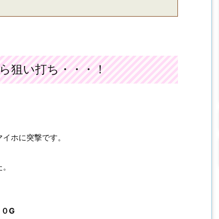
ら狙い打ち・・・！
マイホに突撃です。
た。
０G