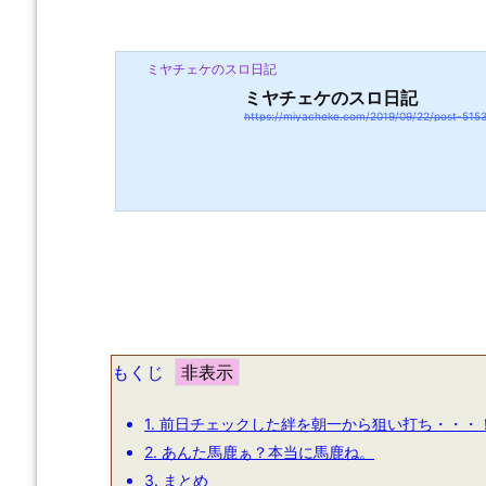
ミヤチェケのスロ日記
ミヤチェケのスロ日記
https://miyacheke.com/2019/09/22/post-515
もくじ
1.
前日チェックした絆を朝一から狙い打ち・・・
2.
あんた馬鹿ぁ？本当に馬鹿ね。
3.
まとめ