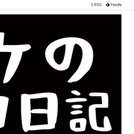

RSS
Feedly