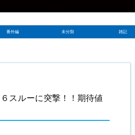
番外編
未分類
雑記
６スルーに突撃！！期待値
？