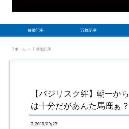
稼働記事
万枚記事

ホーム
>

稼働記事
【バジリスク絆】朝一から
は十分だがあんた馬鹿ぁ

2019/09/23