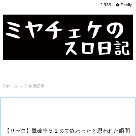

RSS
Feedly

ホーム
>

稼働記事
【リゼロ】撃破率５１％で終わったと思われた瞬間