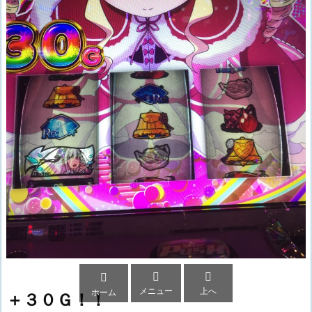



メニュー
上へ
ホーム
＋３０Ｇ！！